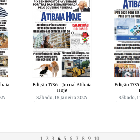
ibaia
Edição 1736 - Jornal Atibaia
Edição 1735 
Hoje
025
Sábado, 18 Janeiro 2025
Sábado, 1
1
2
3
4
5
6
7
8
9
10