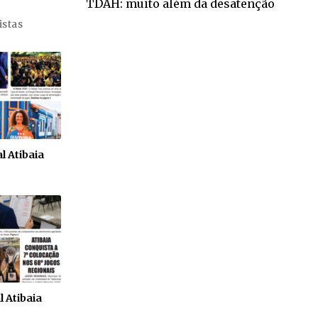
TDAH: muito além da desatenção
istas
l Atibaia
l Atibaia