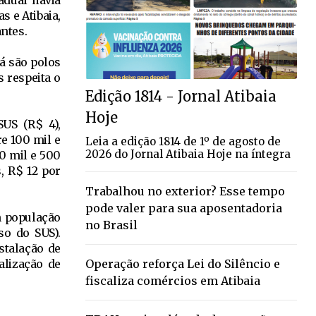
adual havia
 e Atibaia,
ntes.
á são polos
 respeita o
Edição 1814 - Jornal Atibaia
Hoje
SUS (R$ 4),
e 100 mil e
Leia a edição 1814 de 1º de agosto de
2026 do Jornal Atibaia Hoje na íntegra
0 mil e 500
, R$ 12 por
Trabalhou no exterior? Esse tempo
pode valer para sua aposentadoria
m população
no Brasil
so do SUS).
stalação de
Operação reforça Lei do Silêncio e
alização de
fiscaliza comércios em Atibaia