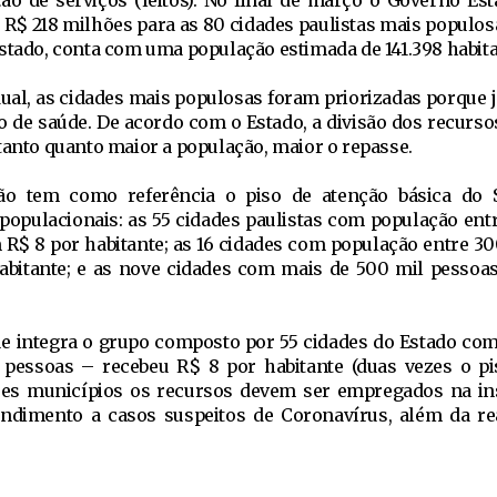
ão de serviços (leitos). No final de março o Governo Est
R$ 218 milhões para as 80 cidades paulistas mais populosas
Estado, conta com uma população estimada de 141.398 habita
al, as cidades mais populosas foram priorizadas porque j
 de saúde. De acordo com o Estado, a divisão dos recursos
tanto quanto maior a população, maior o repasse.
ção tem como referência o piso de atenção básica do 
 populacionais: as 55 cidades paulistas com população entr
R$ 8 por habitante; as 16 cidades com população entre 30
abitante; e as nove cidades com mais de 500 mil pessoas
ue integra o grupo composto por 55 cidades do Estado co
 pessoas – recebeu R$ 8 por habitante (duas vezes o pi
es municípios os recursos devem ser empregados na in
endimento a casos suspeitos de Coronavírus, além da re