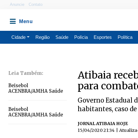
Anuncie
Contato
Cidade
Região
Saúde
Polícia
Esportes
Política
Atibaia rece
para combat
Beisebol
ACENBRA/AMHA Saúde
Governo Estadual d
habitantes, caso de
Beisebol
ACENBRA/AMHA Saúde
JORNAL ATIBAIA HOJE
15/04/2020 21:34
| Atualiz