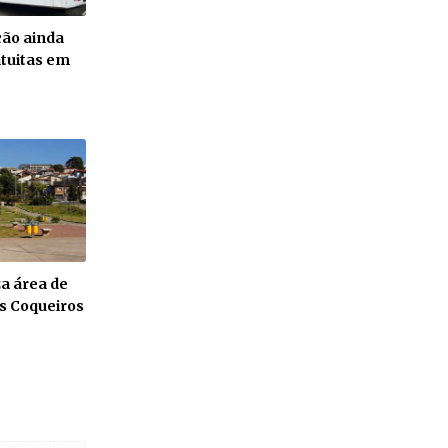
ção ainda
tuitas em
za área de
s Coqueiros