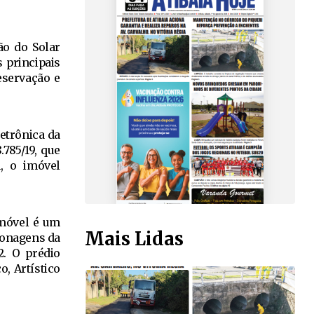
ão do Solar
 principais
eservação e
letrônica da
.785/19, que
l, o imóvel
 imóvel é um
Mais Lidas
rsonagens da
2. O prédio
, Artístico