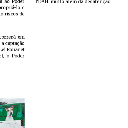
va ao Poder
TDAH: muito além da desatenção
ropriá-lo e
do riscos de
 correrá em
r a captação
 Lei Rouanet
el, o Poder