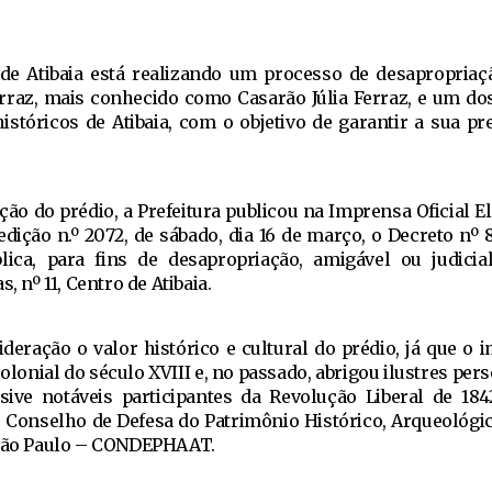
 de Atibaia está realizando um processo de desapropriaç
raz, mais conhecido como Casarão Júlia Ferraz, e um dos
históricos de Atibaia, com o objetivo de garantir a sua pr
ação do prédio, a Prefeitura publicou na Imprensa Oficial E
edição n.º 2072, de sábado, dia 16 de março, o Decreto nº 8
blica, para fins de desapropriação, amigável ou judicia
, nº 11, Centro de Atibaia.
ideração o valor histórico e cultural do prédio, já que o
olonial do século XVIII e, no passado, abrigou ilustres pe
lusive notáveis participantes da Revolução Liberal de 184
Conselho de Defesa do Patrimônio Histórico, Arqueológico
 São Paulo – CONDEPHAAT.