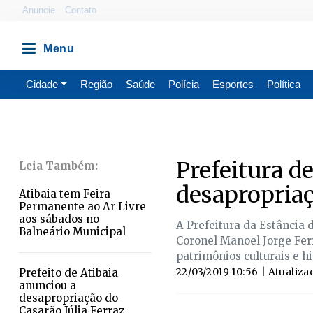
Anuncie
Contato
Cidade
Região
Saúde
Polícia
Esportes
Política
Prefeitura de
desapropriaç
Atibaia tem Feira
Permanente ao Ar Livre
aos sábados no
A Prefeitura da Estância 
Balneário Municipal
Coronel Manoel Jorge Ferr
patrimônios culturais e hi
22/03/2019 10:56
| Atualiza
Prefeito de Atibaia
anunciou a
desapropriação do
Casarão Júlia Ferraz