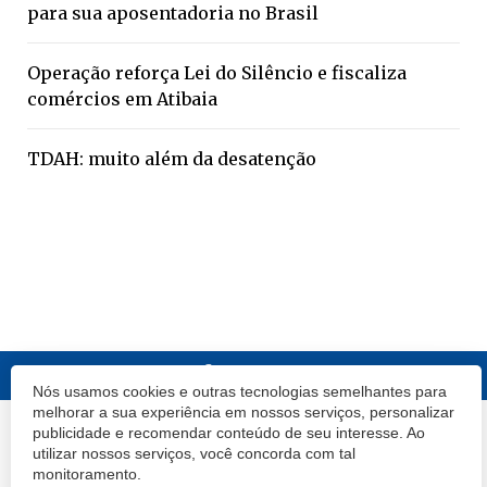
para sua aposentadoria no Brasil
Operação reforça Lei do Silêncio e fiscaliza
comércios em Atibaia
TDAH: muito além da desatenção
Nós usamos cookies e outras tecnologias semelhantes para
melhorar a sua experiência em nossos serviços, personalizar
publicidade e recomendar conteúdo de seu interesse. Ao
© 2020 Atibaia Hoje.
Todos os direitos reservados.
Desenvolvido por
utilizar nossos serviços, você concorda com tal
Termos e Políticas de Uso
Privacidade
monitoramento.