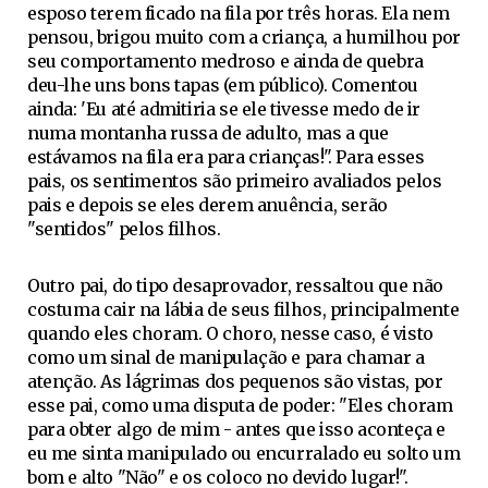
esposo terem ficado na fila por três horas. Ela nem
pensou, brigou muito com a criança, a humilhou por
seu comportamento medroso e ainda de quebra
deu-lhe uns bons tapas (em público). Comentou
ainda: 'Eu até admitiria se ele tivesse medo de ir
numa montanha russa de adulto, mas a que
estávamos na fila era para crianças!". Para esses
pais, os sentimentos são primeiro avaliados pelos
pais e depois se eles derem anuência, serão
"sentidos" pelos filhos.
Outro pai, do tipo desaprovador, ressaltou que não
costuma cair na lábia de seus filhos, principalmente
quando eles choram. O choro, nesse caso, é visto
como um sinal de manipulação e para chamar a
atenção. As lágrimas dos pequenos são vistas, por
esse pai, como uma disputa de poder: "Eles choram
para obter algo de mim - antes que isso aconteça e
eu me sinta manipulado ou encurralado eu solto um
bom e alto "Não" e os coloco no devido lugar!".