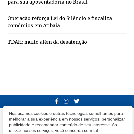
para sua aposentadoria no Brasil
Operação reforça Lei do Silêncio e fiscaliza
comércios em Atibaia
TDAH: muito além da desatenção
Nós usamos cookies e outras tecnologias semelhantes para
© 2020 Atibaia Hoje.
Todos os direitos reservados.
Desenvolvido por
melhorar a sua experiência em nossos serviços, personalizar
publicidade e recomendar conteúdo de seu interesse. Ao
Termos e Políticas de Uso
Privacidade
utilizar nossos serviços, você concorda com tal