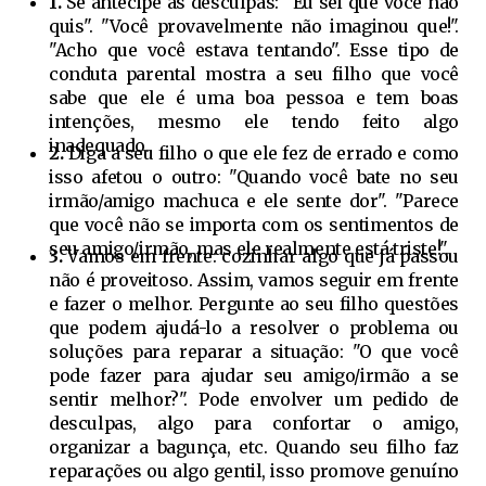
1.
Se antecipe as desculpas: "Eu sei que você não
quis". "Você provavelmente não imaginou que!".
"Acho que você estava tentando". Esse tipo de
conduta parental mostra a seu filho que você
sabe que ele é uma boa pessoa e tem boas
intenções, mesmo ele tendo feito algo
inadequado.
2.
Diga a seu filho o que ele fez de errado e como
isso afetou o outro: "Quando você bate no seu
irmão/amigo machuca e ele sente dor". "Parece
que você não se importa com os sentimentos de
seu amigo/irmão, mas ele realmente está triste!".
3.
Vamos em frente: cozinhar algo que já passou
não é proveitoso. Assim, vamos seguir em frente
e fazer o melhor. Pergunte ao seu filho questões
que podem ajudá-lo a resolver o problema ou
soluções para reparar a situação: "O que você
pode fazer para ajudar seu amigo/irmão a se
sentir melhor?". Pode envolver um pedido de
desculpas, algo para confortar o amigo,
organizar a bagunça, etc. Quando seu filho faz
reparações ou algo gentil, isso promove genuíno