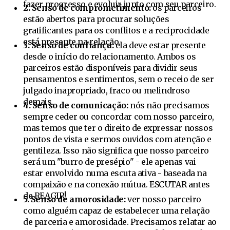
fazer progresso e evoluir junto com seu parceiro.
2. Senso de comprometimento:
os parceiros
estão abertos para procurar soluções
gratificantes para os conflitos e a reciprocidade
está presente na relação.
3. Senso de confiança:
ela deve estar presente
desde o início do relacionamento. Ambos os
parceiros estão disponíveis para dividir seus
pensamentos e sentimentos, sem o receio de ser
julgado inapropriado, fraco ou melindroso
demais.
4. Senso de comunicação:
nós não precisamos
sempre ceder ou concordar com nosso parceiro,
mas temos que ter o direito de expressar nossos
pontos de vista e sermos ouvidos com atenção e
gentileza. Isso não significa que nosso parceiro
será um "burro de presépio" - ele apenas vai
estar envolvido numa escuta ativa - baseada na
compaixão e na conexão mútua. ESCUTAR antes
de REAGIR!
5. Senso de amorosidade:
ver nosso parceiro
como alguém capaz de estabelecer uma relação
de parceria e amorosidade. Precisamos relatar ao