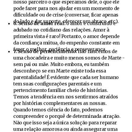
nosso parceiro o que esperamos dele, o que ele
pode fazer para nos ajudar em um momento de
dificuldade ou de crise (conversar, ficar apenas
do lado e dar suporte, oferecer um abraço, etc.).
6. Senso de amor real:
o amor é construído e
adubado no cotidiano das relações. Amor à
primeira vista é raro! Portanto, o amor depende
da confiança mútua, do empenho constante em
fazer o melhor, paciência e perseverança.
7. Senso de pertencimento:
não nascemos de
uma chocadeira e muito menos somos de Marte -
sem pai ou mãe. Muito embora, eu também
desconheço se em Marte existe toda essa
parentalidade! É evidente que cada ser humano
tem suas configurações parentais e um
pertencimento familiar cheio de histórias.
Temos a tendência em nos sentirmos atraídos
por histórias complementares as nossas.
Quando temos ciência do fato, podemos
compreender o porquê de determinada atração.
Não que isso seja a única solução para reparar
uma relação amorosa ou ainda assegurar uma