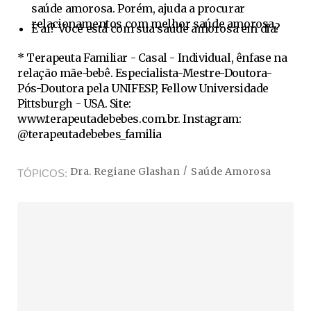
saúde amorosa. Porém, ajuda a procurar
relacionamentos com melhor saúde amorosa.
E aí? Você está com sua saúde amorosa em dia?
* Terapeuta Familiar - Casal - Individual, ênfase na
relação mãe-bebê. Especialista-Mestre-Doutora-
Pós-Doutora pela UNIFESP, Fellow Universidade
Pittsburgh - USA. Site:
www.terapeutadebebes.com.br. Instagram:
@terapeutadebebes_familia
Dra. Regiane Glashan
Saúde Amorosa
TÓPICOS