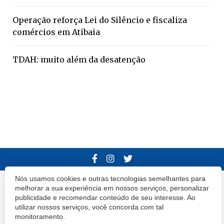
Operação reforça Lei do Silêncio e fiscaliza
comércios em Atibaia
TDAH: muito além da desatenção
Nós usamos cookies e outras tecnologias semelhantes para
© 2020 Atibaia Hoje.
Todos os direitos reservados.
Desenvolvido por
melhorar a sua experiência em nossos serviços, personalizar
publicidade e recomendar conteúdo de seu interesse. Ao
Termos e Políticas de Uso
Privacidade
utilizar nossos serviços, você concorda com tal
monitoramento.