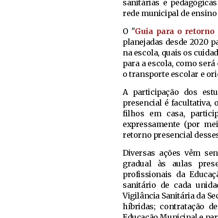
sanitárias e pedagógicas
rede municipal de ensino
O "
Guia para o retorno 
planejadas desde 2020 pa
na escola, quais os cuida
para a escola, como será
o transporte escolar e or
A participação dos estu
presencial é facultativa
filhos em casa, partic
expressamente (por mei
retorno presencial desses
Diversas ações vêm sen
gradual às aulas prese
profissionais da Educaç
sanitário de cada unid
Vigilância Sanitária da S
híbridas; contratação d
Educação Municipal e para