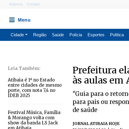
Anuncie
Contato
Cidade
Região
Saúde
Polícia
Esportes
Política
Prefeitura e
às aulas em 
Atibaia é 1ª no Estado
entre cidades de mesmo
porte, com nota 7,4 no
"Guia para o retorn
IDEB 2025
para pais ou respon
de saúde
Festival Música, Família
& Morango volta com
show da banda LS Jack
JORNAL ATIBAIA HOJE
em Atibaia