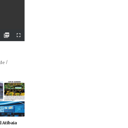
de
l Atibaia