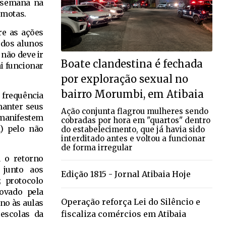
a semana na
emotas.
re as ações
 dos alunos
 não deve ir
Boate clandestina é fechada
i funcionar
por exploração sexual no
bairro Morumbi, em Atibaia
 frequência
manter seus
Ação conjunta flagrou mulheres sendo
manifestem
cobradas por hora em "quartos" dentro
) pelo não
do estabelecimento, que já havia sido
interditado antes e voltou a funcionar
de forma irregular
a o retorno
 junto aos
Edição 1815 - Jornal Atibaia Hoje
; protocolo
rovado pela
Operação reforça Lei do Silêncio e
rno às aulas
fiscaliza comércios em Atibaia
 escolas da