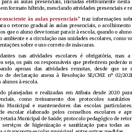
 para as aulas presenciais, iniciadas efetivamente nest
 em formato híbrido, mesclando atividades presenciais e r
consciente às aulas presenciais
" traz informações sob
ra o retorno gradual às aulas presenciais, o acolhimento
dos que o aluno deve tomar para ir à escola, quando o aluno
 o ambiente e a circulação nas unidades escolares, como va
ientações sobre o uso correto de máscaras.
dantes nas atividades escolares é obrigatória, mas a
, ou seja, os pais ou responsáveis que preferirem poderão 
ipando apenas das atividades remotas, desde que se 
o de declaração anexa à Resolução SE/CME nº 02/2021
 alunos à escola.
do planejadas e realizadas em Atibaia desde 2020 par
nciais, como treinamento dos protocolos sanitários
ão Municipal e mantenedores das escolas particulares
ade escolar elaborado pelos conselhos escolares e ap
ecretaria Municipal de Saúde; protocolo pedagógico de reto
e serviços de higienização e sanitização para todas as
 o transporte escolar municipal, entre outras medidas.