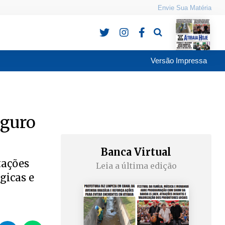
Envie Sua Matéria
Pesquisa
Versão Impressa
eguro
Banca Virtual
tações
Leia a última edição
gicas e