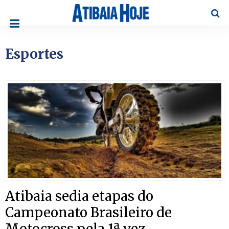
Pesqu
Esportes
Atibaia sedia etapas do
Campeonato Brasileiro de
Motocross pela 1ª vez