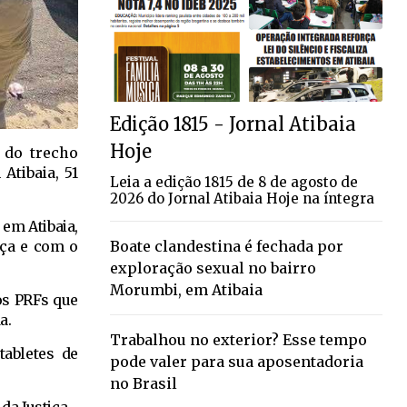
Edição 1815 - Jornal Atibaia
Hoje
o do trecho
Atibaia, 51
Leia a edição 1815 de 8 de agosto de
2026 do Jornal Atibaia Hoje na íntegra
em Atibaia,
nça e com o
Boate clandestina é fechada por
exploração sexual no bairro
Morumbi, em Atibaia
os PRFs que
a.
Trabalhou no exterior? Esse tempo
tabletes de
pode valer para sua aposentadoria
no Brasil
da Justiça.