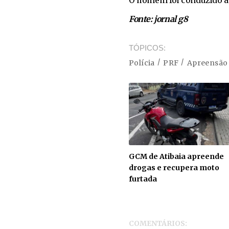
Fonte: jornal g8
TÓPICOS
Polícia
PRF
Apreensão
GCM de Atibaia apreende
drogas e recupera moto
furtada
COMENTÁRIOS: