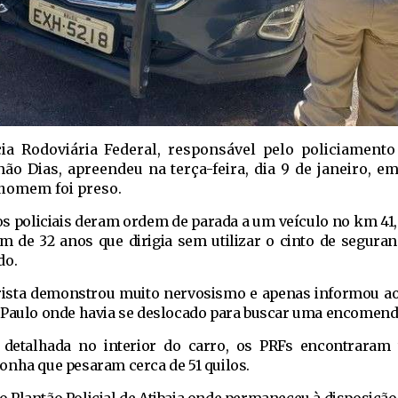
cia Rodoviária Federal, responsável pelo policiament
ão Dias, apreendeu na terça-feira, dia 9 de janeiro, em 
homem foi preso.
s policiais deram ordem de parada a um veículo no km 41, 
de 32 anos que dirigia sem utilizar o cinto de segura
do.
rista demonstrou muito nervosismo e apenas informou a
 Paulo onde havia se deslocado para buscar uma encomend
detalhada no interior do carro, os PRFs encontraram 
onha que pesaram cerca de 51 quilos.
Plantão Policial de Atibaia onde permaneceu à disposição 