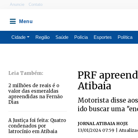
Anuncie
Contato
Cidade
Região
Saúde
Polícia
Esportes
Política
PRF apreend
Atibaia
2 milhões de reais é o
valor das esmeraldas
apreendidas na Fernão
Motorista disse ao
Dias
ido buscar uma "e
A Justiça foi feita: Quatro
JORNAL ATIBAIA HOJE
condenados por
13/01/2024 07:59
| Atualiz
latrocínio em Atibaia