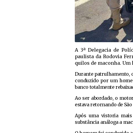
A 3ª Delegacia de Polí
paulista da Rodovia Fern
quilos de maconha. Um 
Durante patrulhamento, o
conduzido por um homem 
banco totalmente rebaixa
Ao ser abordado, o moto
estava retornando de São
Após uma vistoria mais 
substância análoga a mac
O homem foi conduzido ao 