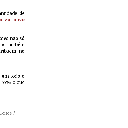
antidade de
da ao novo
ções não só
 mas também
tribuem no
, em todo o
e 55%, o que
Leitos