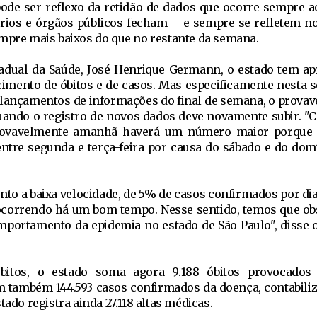
 pode ser reflexo da retidão de dados que ocorre sempre ao
rios e órgãos públicos fecham – e sempre se refletem n
empre mais baixos do que no restante da semana.
tadual da Saúde, José Henrique Germann, o estado tem a
mento de óbitos e de casos. Mas especificamente nesta s
 lançamentos de informações do final de semana, o provav
uando o registro de novos dados deve novamente subir. "
rovavelmente amanhã haverá um número maior porque 
 entre segunda e terça-feira por causa do sábado e do domi
to a baixa velocidade, de 5% de casos confirmados por dia
m ocorrendo há um bom tempo. Nesse sentido, temos que o
omportamento da epidemia no estado de São Paulo", disse o
itos, o estado soma agora 9.188 óbitos provocados
m também 144.593 casos confirmados da doença, contabili
tado registra ainda 27.118 altas médicas.