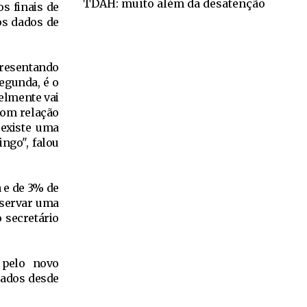
TDAH: muito além da desatenção
s finais de
os dados de
presentando
egunda, é o
elmente vai
Com relação
existe uma
ngo", falou
 e de 3% de
bservar uma
 secretário
 pelo novo
zados desde