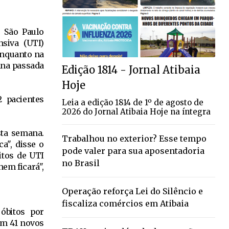
e São Paulo
nsiva (UTI)
enquanto na
ana passada
Edição 1814 - Jornal Atibaia
Hoje
 pacientes
Leia a edição 1814 de 1º de agosto de
2026 do Jornal Atibaia Hoje na íntegra
sta semana.
Trabalhou no exterior? Esse tempo
a", disse o
pode valer para sua aposentadoria
itos de UTI
no Brasil
em ficará",
Operação reforça Lei do Silêncio e
fiscaliza comércios em Atibaia
óbitos por
am 41 novos