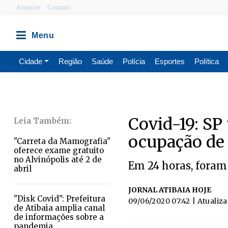
Anuncie
Contato
Cidade
Região
Saúde
Polícia
Esportes
Política
Covid-19: SP
ocupação de 
"Carreta da Mamografia"
oferece exame gratuito
no Alvinópolis até 2 de
Em 24 horas, foram
abril
JORNAL ATIBAIA HOJE
"Disk Covid": Prefeitura
09/06/2020 07:42
| Atualiz
de Atibaia amplia canal
de informações sobre a
pandemia