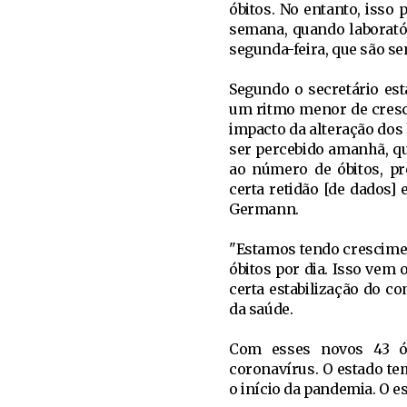
óbitos. No entanto, isso
semana, quando laborató
segunda-feira, que são s
Segundo o secretário es
um ritmo menor de cresci
impacto da alteração dos
ser percebido amanhã, q
ao número de óbitos, p
certa retidão [de dados]
Germann.
"Estamos tendo crescimen
óbitos por dia. Isso ve
certa estabilização do c
da saúde.
Com esses novos 43 ób
coronavírus. O estado te
o início da pandemia. O es