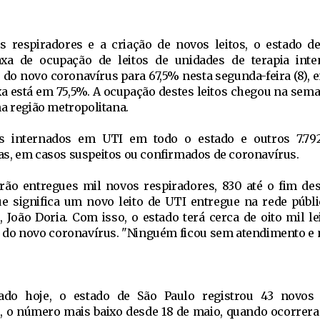
respiradores e a criação de novos leitos, o estado d
xa de ocupação de leitos de unidades de terapia inte
 do novo coronavírus para 67,5% nesta segunda-feira (8), 
xa está em 75,5%. A ocupação destes leitos chegou na sem
a região metropolitana.
es internados em UTI em todo o estado e outros 7.792
s, em casos suspeitos ou confirmados de coronavírus.
erão entregues mil novos respiradores, 830 até o fim de
e significa um novo leito de UTI entregue na rede públic
 João Doria. Com isso, o estado terá cerca de oito mil le
 do novo coronavírus. "Ninguém ficou sem atendimento e n
ado hoje, o estado de São Paulo registrou 43 novos 
, o número mais baixo desde 18 de maio, quando ocorrer