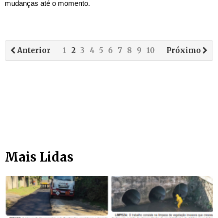
mudanças até o momento.
Anterior
1
2
3
4
5
6
7
8
9
10
Próximo
Mais Lidas