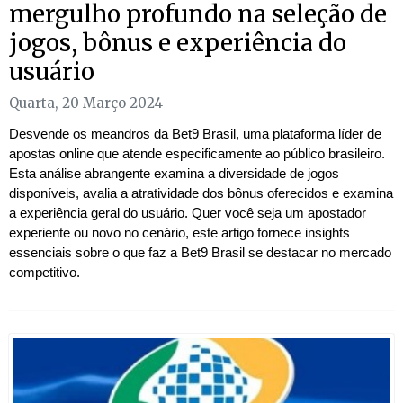
mergulho profundo na seleção de
jogos, bônus e experiência do
usuário
Quarta, 20 Março 2024
Desvende os meandros da Bet9 Brasil, uma plataforma líder de
apostas online que atende especificamente ao público brasileiro.
Esta análise abrangente examina a diversidade de jogos
disponíveis, avalia a atratividade dos bônus oferecidos e examina
a experiência geral do usuário. Quer você seja um apostador
experiente ou novo no cenário, este artigo fornece insights
essenciais sobre o que faz a Bet9 Brasil se destacar no mercado
competitivo.