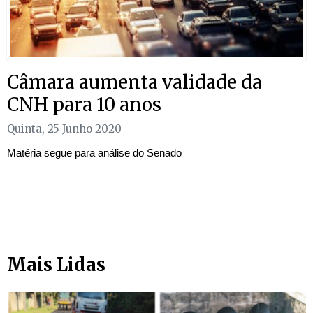
Câmara aumenta validade da
CNH para 10 anos
Quinta, 25 Junho 2020
Matéria segue para análise do Senado
Mais Lidas