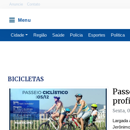
Anuncie
Contato
Cidade
Região
Saúde
Polícia
Esportes
Política
BICICLETAS
Pass
prof
Sexta, 
Largada 
Jerônimo