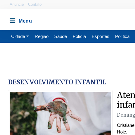
Anuncie
Contato
Cidade
Região
Saúde
Polícia
Esportes
Política
DESENVOLVIMENTO INFANTIL
Aten
infa
Domingo
Cristiane
Hoje.