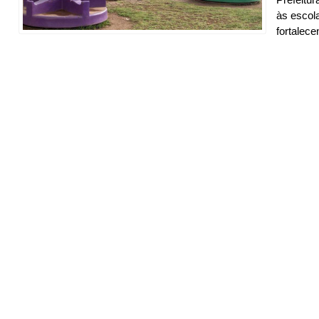
às escol
fortalec