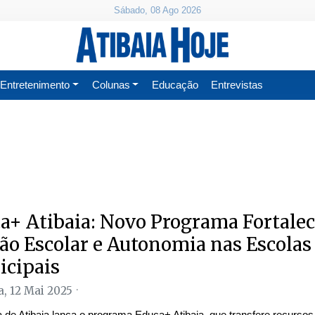
Sábado, 08 Ago 2026
Entretenimento
Colunas
Educação
Entrevistas
a+ Atibaia: Novo Programa Fortale
ão Escolar e Autonomia nas Escolas
cipais
, 12 Mai 2025
a de Atibaia lança o programa Educa+ Atibaia, que transfere recursos