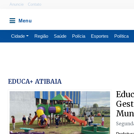
Anuncie
Contato
Cidade
Região
Saúde
Polícia
Esportes
Política
EDUCA+ ATIBAIA
Educ
Gest
Muni
Segunda
Prefeitur