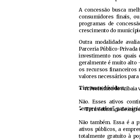
A concessão busca melho
consumidores finais, ou
programas de concessão
crescimento do município
Outra modalidade avalia
Parceria Público-Privada 
investimento nos quais 
geralmente é muito alto – 
os recursos financeiros
valores necessários para 
Tire suas dúvidas:
A Prefeitura de Atibaia 
Não. Esses ativos cont
"emprestados", para a ini
Terá cobrança de ingr
Não também. Essa é a pr
ativos públicos, a empr
totalmente gratuito à p