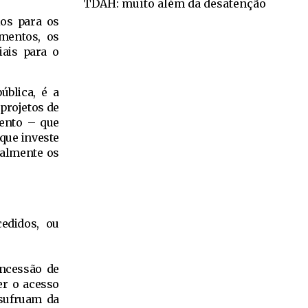
TDAH: muito além da desatenção
ios para os
imentos, os
ais para o
ública, é a
 projetos de
mento – que
 que investe
ualmente os
edidos, ou
oncessão de
er o acesso
usufruam da