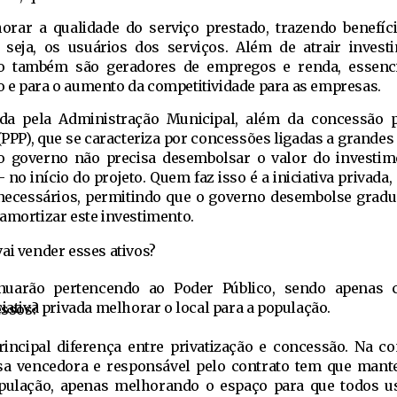
rar a qualidade do serviço prestado, trazendo benefíc
 seja, os usuários dos serviços. Além de atrair invest
 também são geradores de empregos e renda, essenci
 e para o aumento da competitividade para as empresas.
da pela Administração Municipal, além da concessão p
(PPP), que se caracteriza por concessões ligadas a grandes
o governo não precisa desembolsar o valor do investi
no início do projeto. Quem faz isso é a iniciativa privada,
 necessários, permitindo que o governo desembolse grad
amortizar este investimento.
vai vender esses ativos?
inuarão pertencendo ao Poder Público, sendo apenas c
ciativa privada melhorar o local para a população.
essos?
incipal diferença entre privatização e concessão. Na c
esa vencedora e responsável pelo contrato tem que mant
opulação, apenas melhorando o espaço para que todos 