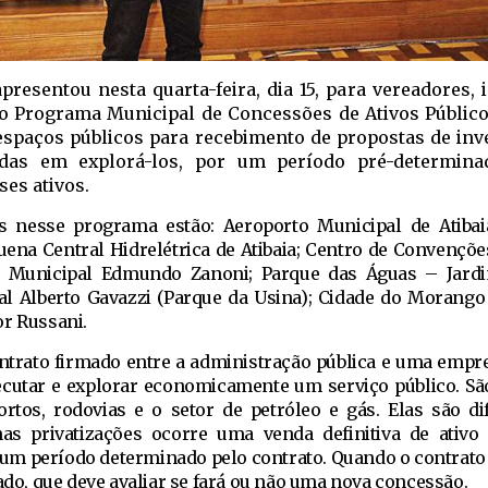
apresentou nesta quarta-feira, dia 15, para vereadores,
 o Programa Municipal de Concessões de Ativos Público
 espaços públicos para recebimento de propostas de in
adas em explorá-los, por um período pré-determin
ses ativos.
os nesse programa estão: Aeroporto Municipal de Atiba
quena Central Hidrelétrica de Atibaia; Centro de Convençõe
ue Municipal Edmundo Zanoni; Parque das Águas – Jard
l Alberto Gavazzi (Parque da Usina); Cidade do Morango (
or Russani.
ntrato firmado entre a administração pública e uma empre
xecutar e explorar economicamente um serviço público. S
rtos, rodovias e o setor de petróleo e gás. Elas são di
nas privatizações ocorre uma venda definitiva de ativo 
m período determinado pelo contrato. Quando o contrato 
tado, que deve avaliar se fará ou não uma nova concessão.