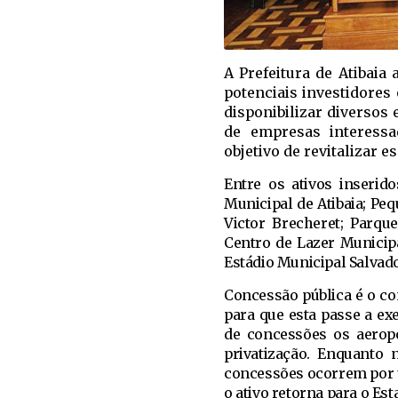
A Prefeitura de Atibaia 
potenciais investidores
disponibilizar diversos
de empresas interess
objetivo de revitalizar es
Entre os ativos inserid
Municipal de Atibaia; Pe
Victor Brecheret; Parq
Centro de Lazer Municipa
Estádio Municipal Salvad
Concessão pública é o co
para que esta passe a e
de concessões os aeropo
privatização. Enquanto 
concessões ocorrem por u
o ativo retorna para o Es