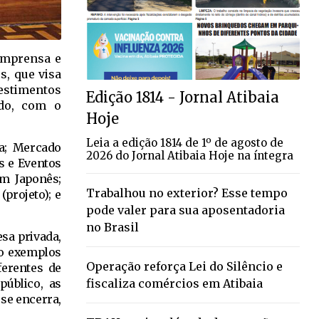
 imprensa e
s, que visa
vestimentos
Edição 1814 - Jornal Atibaia
ado, com o
Hoje
Leia a edição 1814 de 1º de agosto de
ia; Mercado
2026 do Jornal Atibaia Hoje na íntegra
s e Eventos
im Japonês;
Trabalhou no exterior? Esse tempo
projeto); e
pode valer para sua aposentadoria
no Brasil
sa privada,
ão exemplos
Operação reforça Lei do Silêncio e
ferentes de
público, as
fiscaliza comércios em Atibaia
se encerra,