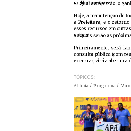
melhor maneira.
Qual será, então, o gan
Hoje, a manutenção de tod
a Prefeitura, e o retorn
esses recursos em outras
outras.
Quais serão as próxim
Primeiramente, será lan
consulta pública (com reun
encerrar, virá a abertura 
TÓPICOS
Atibaia
Programa
Muni