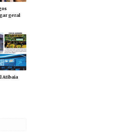
gos
gar geral
l Atibaia