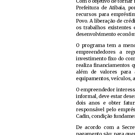
Com o objetivo de tornar 
Prefeitura de Atibaia, 
recursos para emprésti
Povo. A liberação de créd
os trabalhos existentes
desenvolvimento econômic
O programa tem a menor 
empreendedores a reg
investimento fixo do com
realiza financiamentos q
além de valores para a
equipamentos, veículos, 
O empreendedor interessa
informal, deve estar dese
dois anos e obter fatu
responsável pelo emprés
Cadin, condição fundamen
De acordo com a Secret
pagamento são: para quem 