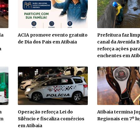
da
ACIA promove evento gratuito
Prefeitura faz li
de Dia dos Pais em Atibaia
canal da Avenida Br
a
reforça ações para
enchentes em Atib
a
Operação reforça Lei do
Atibaia termina Jo
em
Silêncio e fiscaliza comércios
Regionais em 7º lu
em Atibaia