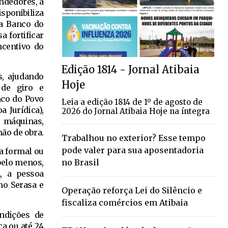
endedores, a
sponibiliza
a Banco do
a fortificar
ncentivo do
Edição 1814 - Jornal Atibaia
s, ajudando
Hoje
 de giro e
nco do Povo
Leia a edição 1814 de 1º de agosto de
 Jurídica),
2026 do Jornal Atibaia Hoje na íntegra
 máquinas,
ão de obra.
Trabalhou no exterior? Esse tempo
pode valer para sua aposentadoria
a formal ou
no Brasil
 pelo menos,
, a pessoa
mo Serasa e
Operação reforça Lei do Silêncio e
fiscaliza comércios em Atibaia
ndições de
ca ou até 24