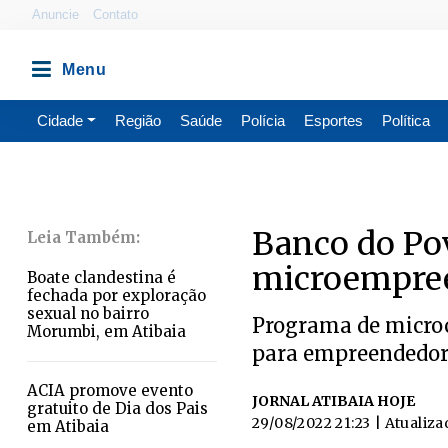
Anuncie
Contato
Cidade
Região
Saúde
Polícia
Esportes
Política
Banco do Pov
microempree
Boate clandestina é
fechada por exploração
sexual no bairro
Programa de microc
Morumbi, em Atibaia
para empreendedore
ACIA promove evento
JORNAL ATIBAIA HOJE
gratuito de Dia dos Pais
29/08/2022 21:23
| Atualiza
em Atibaia