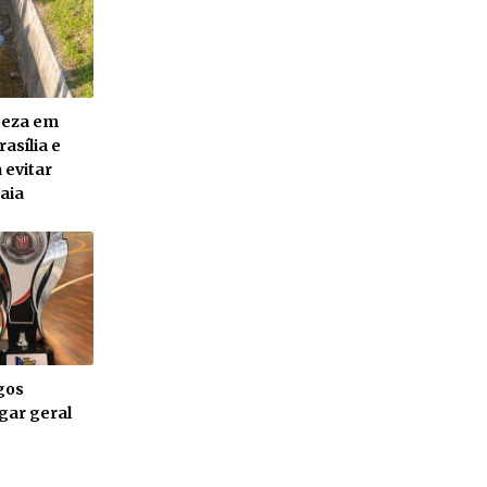
mpeza em
asília e
 evitar
aia
gos
gar geral