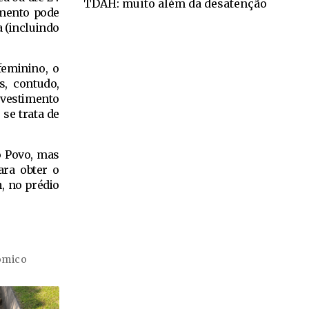
TDAH: muito além da desatenção
amento pode
a (incluindo
feminino, o
, contudo,
nvestimento
 se trata de
o Povo, mas
ara obter o
, no prédio
ômico