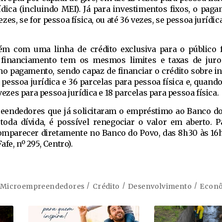
ídica (incluindo MEI). Já para investimentos fixos, o pag
zes, se for pessoa física, ou até 36 vezes, se pessoa jurídic
m com uma linha de crédito exclusiva para o público 
financiamento tem os mesmos limites e taxas de juros
 no pagamento, sendo capaz de financiar o crédito sobre i
 pessoa jurídica e 36 parcelas para pessoa física e, quando
 vezes para pessoa jurídica e 18 parcelas para pessoa física.
preendedores que já solicitaram o empréstimo ao Banco d
oda dívida, é possível renegociar o valor em aberto. P
omparecer diretamente no Banco do Povo, das 8h30 às 16h
fe, nº 295, Centro).
Microempreendedores
Crédito
Desenvolvimento
Econ