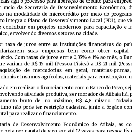
mais ágil o processo para liberação de crédito para empre
por meio da Secretaria de Desenvolvimento Econômico, di
mo na modalidade de microcrédito por meio do program
ito integra o Plano de Desenvolvimento Local (PDL), que vis
 e contribuir em projetos modernos para capacitação e i
o, envolvendo diversos setores na cidade.
taxa de juros entre as instituições financeiras do paí
ularizarem suas empresas bem como obter capital
ércio. Com taxas de juros entre 0,35% e 1% ao mês, o Ba
ue variam de R$ 15 mil (Pessoa Física) a R$ 21 mil (Pessoa
quisição de mercadorias em geral, matérias-primas,
animais e insumos agrícolas, materiais para construção e m
do em realizar o financiamento com o Banco do Povo, sej
nvolvendo atividade produtiva, ser morador de Atibaia há,
ramento bruto de, no máximo, R$ 4,8 mi/ano. Todavia
timo não pode ter restrição cadastral junto a órgãos co
tal para realizar o financiamento.
aria de Desenvolvimento Econômico de Atibaia, as co
opta por capital de giro, em até 12 vezes para pessoa físi