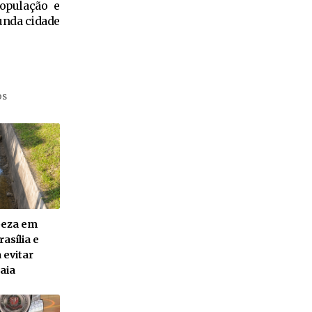
população e
gunda cidade
os
mpeza em
asília e
 evitar
aia