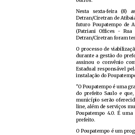
outros.
Nesta sexta-feira (8) 
Detran/Ciretran de Atibai
futuro Poupatempo de A
(Patriani Offices - Ru
Detran/Ciretran foram t
O processo de viabilizaç
durante a gestão do pref
assinou o convênio co
Estadual responsável pel
instalação do Poupatempo
"O Poupatempo é uma gran
do prefeito Saulo e que
município serão oferecid
line, além de serviços m
Poupatempo 4.0. É uma n
prefeito.
O Poupatempo é um progr