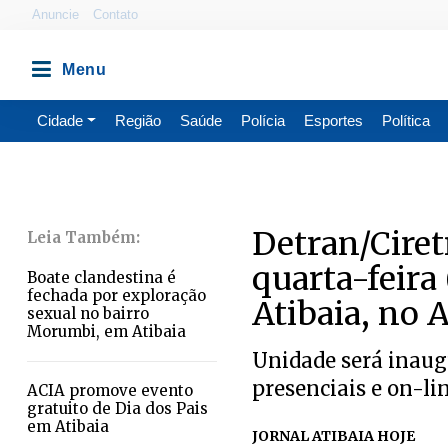
Anuncie
Contato
Cidade
Região
Saúde
Polícia
Esportes
Política
Detran/Ciret
quarta-feira
Boate clandestina é
fechada por exploração
Atibaia, no 
sexual no bairro
Morumbi, em Atibaia
Unidade será inaug
presenciais e on-li
ACIA promove evento
gratuito de Dia dos Pais
em Atibaia
JORNAL ATIBAIA HOJE