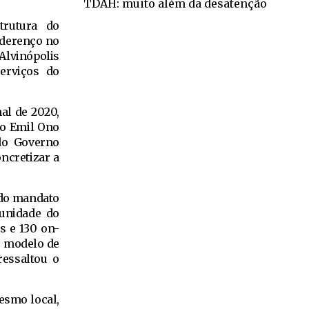
TDAH: muito além da desatenção
trutura do
enderenço no
Alvinópolis
serviços do
al de 2020,
to Emil Ono
do Governo
ncretizar a
 do mandato
 unidade do
s e 130 on-
o modelo de
ressaltou o
esmo local,