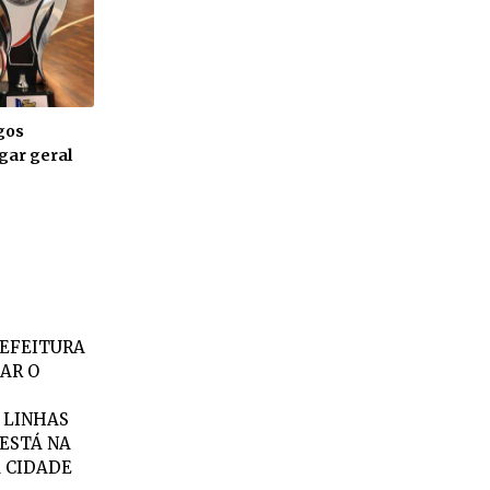
gos
gar geral
REFEITURA
AR O
 LINHAS
.ESTÁ NA
A CIDADE