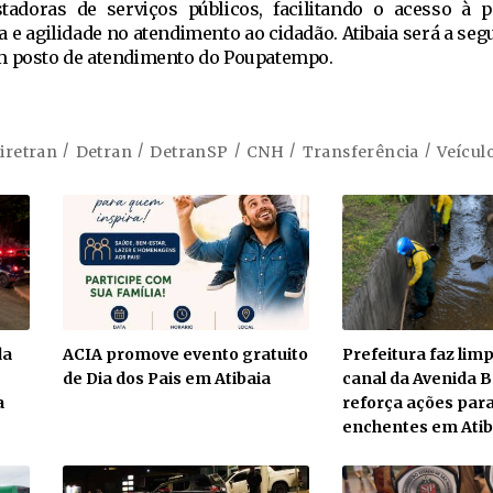
tadoras de serviços públicos, facilitando o acesso à 
a e agilidade no atendimento ao cidadão. Atibaia será a se
um posto de atendimento do Poupatempo.
iretran
Detran
DetranSP
CNH
Transferência
Veícul
da
ACIA promove evento gratuito
Prefeitura faz li
de Dia dos Pais em Atibaia
canal da Avenida Br
a
reforça ações para
enchentes em Atib