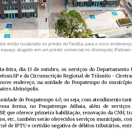
até então localizado no prédio do Facilita, para o novo enderenç
spaço alugado em um prédio comercial no Alvinópolis (Patriani O
ta-feira, dia 13 de outubro, os serviços do Departamento 
etran.SP e da Circunscrição Regional de Trânsito - Ciretra
novo endereço, na unidade do Poupatempo do município
irro Alvinópolis.
unidade do Poupatempo 4.0, ou seja, com atendimento tant
Dessa forma, no Poupatempo Atibaia, além de serviços
SP, que oferece primeira habilitação, renovação da CNH, tr
los, etc., também serão oferecidos serviços municipais, co
rnê de IPTU e certidão negativa de débitos tributários, en