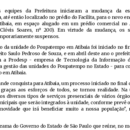
as equipes da Prefeitura iniciaram a mudança da es
a, até então localizado no prédio do Facilita, para o novo 
tibaia, em espaço alugado em um prédio comercial no 
a Clóvis Soares, nº 200). Em virtude da mudança, os 
emporariamente suspensos.
ão da unidade do Poupatempo em Atibaia foi iniciado no fin
eito Saulo Pedroso de Souza, e em abril deste ano o prefei
m a Prodesp - empresa de Tecnologia da Informação 
a gestão das unidades do Poupatempo no Estado - para co
 em Atibaia.
de conquista para Atibaia, um processo iniciado no final
, graças aos esforços de todos, se tornou realidade. Na
os diversos tipos de serviços presenciais de vários órgão
unicipais que serão integrados à unidade, conforme prevê 
ovidade que irá beneficiar muito a nossa população", 
ama do Governo do Estado de São Paulo que reúne, no m