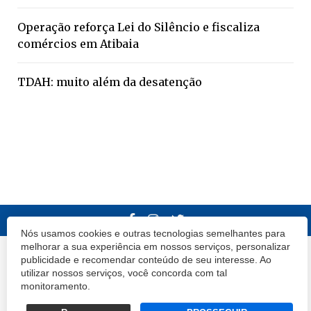
Operação reforça Lei do Silêncio e fiscaliza
comércios em Atibaia
TDAH: muito além da desatenção
Nós usamos cookies e outras tecnologias semelhantes para
melhorar a sua experiência em nossos serviços, personalizar
© 2020 Atibaia Hoje.
Todos os direitos reservados.
Desenvolvido por
publicidade e recomendar conteúdo de seu interesse. Ao
utilizar nossos serviços, você concorda com tal
Termos e Políticas de Uso
Privacidade
monitoramento.