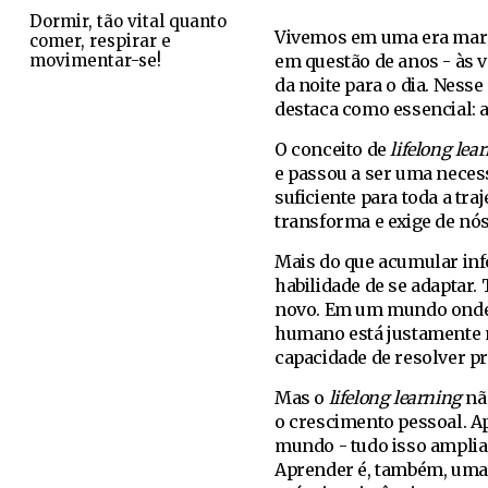
Dormir, tão vital quanto
Vivemos em uma era marc
comer, respirar e
movimentar-se!
em questão de anos - às
da noite para o dia. Nesse
destaca como essencial: 
O conceito de
lifelong lea
e passou a ser uma neces
suficiente para toda a traj
transforma e exige de nós
Mais do que acumular inf
habilidade de se adaptar. 
novo. Em um mundo onde a 
humano está justamente na
capacidade de resolver p
Mas o
lifelong learning
nã
o crescimento pessoal. 
mundo - tudo isso amplia 
Aprender é, também, uma