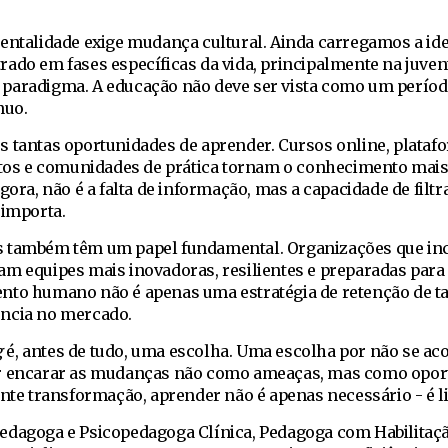
entalidade exige mudança cultural. Ainda carregamos a ide
ado em fases específicas da vida, principalmente na juven
paradigma. A educação não deve ser vista como um perío
nuo.
s tantas oportunidades de aprender. Cursos online, plataf
uitos e comunidades de prática tornam o conhecimento mais
gora, não é a falta de informação, mas a capacidade de filtra
 importa.
s também têm um papel fundamental. Organizações que in
am equipes mais inovadoras, resilientes e preparadas par
nto humano não é apenas uma estratégia de retenção de ta
ência no mercado.
g
é, antes de tudo, uma escolha. Uma escolha por não se ac
or encarar as mudanças não como ameaças, mas como opor
 transformação, aprender não é apenas necessário - é li
edagoga e Psicopedagoga Clínica, Pedagoga com Habilitaç