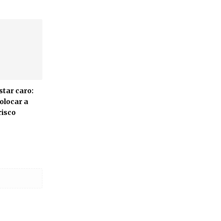
tar caro:
olocar a
risco