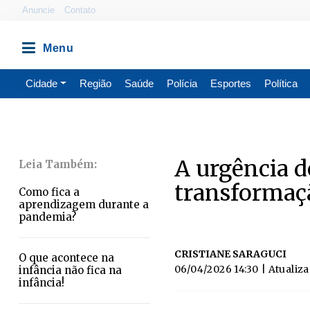
Anuncie
Contato
Cidade
Região
Saúde
Polícia
Esportes
Política
A urgência 
transformaç
Como fica a
aprendizagem durante a
pandemia?
CRISTIANE SARAGUCI
O que acontece na
06/04/2026 14:30
| Atualiz
infância não fica na
infância!