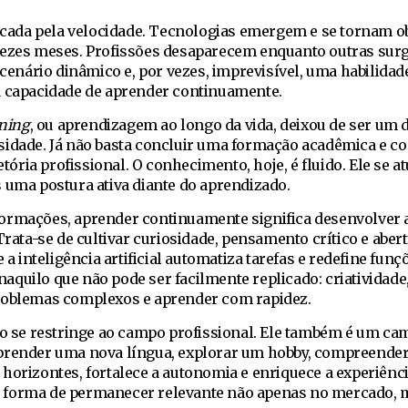
ada pela velocidade. Tecnologias emergem e se tornam o
 vezes meses. Profissões desaparecem enquanto outras su
 cenário dinâmico e, por vezes, imprevisível, uma habilidad
a capacidade de aprender continuamente.
rning
, ou aprendizagem ao longo da vida, deixou de ser um d
sidade. Já não basta concluir uma formação acadêmica e co
etória profissional. O conhecimento, hoje, é fluido. Ele se at
 uma postura ativa diante do aprendizado.
ormações, aprender continuamente significa desenvolver 
Trata-se de cultivar curiosidade, pensamento crítico e aber
inteligência artificial automatiza tarefas e redefine funçõ
quilo que não pode ser facilmente replicado: criatividade
roblemas complexos e aprender com rapidez.
o se restringe ao campo profissional. Ele também é um ca
Aprender uma nova língua, explorar um hobby, compreende
horizontes, fortalece a autonomia e enriquece a experiênci
 forma de permanecer relevante não apenas no mercado, 