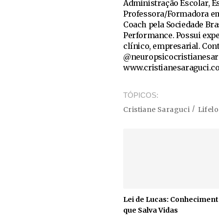
Administração Escolar, Es
Professora/Formadora em 
Coach pela Sociedade Bra
Performance. Possui exper
clínico, empresarial. Cont
@neuropsicocristianesara
www.cristianesaraguci.c
TÓPICOS
Cristiane Saraguci
Lifel
Lei de Lucas: Conhecimen
que Salva Vidas