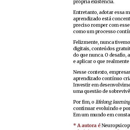
própria existência.
Entretanto, adotar essa m
aprendizado está concentr
preciso romper com esse 
como um processo contí
Felizmente, nunca tivemo
digitais, conteúdos grat
do que nunca. O desafio, a
e aplicar o que realmente
Nesse contexto, empresa
aprendizado contínuo cri
Investir em desenvolvime
uma questão de sobreviv
Por fim, o
lifelong learnin
continuar evoluindo e p
Em um mundo em constante
* A autora é
Neuropsicop