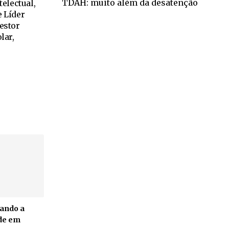
TDAH: muito além da desatenção
electual,
e Líder
estor
lar,
uando a
nde em