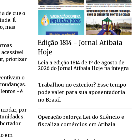
ia de que o
tude. É
do, mas
Edição 1814 - Jornal Atibaia
ormas
Hoje
 acessível
r, priorizar
Leia a edição 1814 de 1º de agosto de
2026 do Jornal Atibaia Hoje na íntegra
centivam o
a mudanças.
Trabalhou no exterior? Esse tempo
lentos - é
pode valer para sua aposentadoria
no Brasil
omodar, por
tunidades.
Operação reforça Lei do Silêncio e
bertador.
fiscaliza comércios em Atibaia
ão em