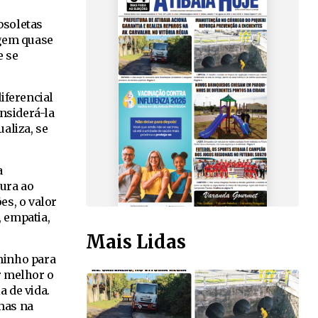
bsoletas
rgem quase
e se
iferencial
nsiderá-la
ualiza, se
a
tura ao
es, o valor
, empatia,
Mais Lidas
minho para
r melhor o
a de vida.
mas na