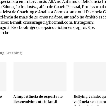
pecialista em Intervenção ABA no Autismo e Deficiência Int
Educação Inclusiva, além de Coach Pessoal, Profissional 
sileira de Coaching e Analista Comportamental Disc pela G
iência de mais de 20 anos na área, atuando no âmbito esco
atos: E-mail:
crissaraguci@hotmail.com
. Instagram:
guci. Facebook: @neuropsicocristianesaraguci. Site:
om.br
ong Learning
to
A importância do esporte no
Bullying velado: q
desenvolvimento infantil
violência se esco