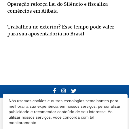
Operação reforça Lei do Silêncio e fiscaliza
comércios em Atibaia
Trabalhou no exterior? Esse tempo pode valer
para sua aposentadoria no Brasil
Nós usamos cookies e outras tecnologias semelhantes para
melhorar a sua experiência em nossos serviços, personalizar
© 2020 Atibaia Hoje.
Todos os direitos reservados.
Desenvolvido por
publicidade e recomendar conteúdo de seu interesse. Ao
Termos e Políticas de Uso
Privacidade
utilizar nossos serviços, você concorda com tal
monitoramento.