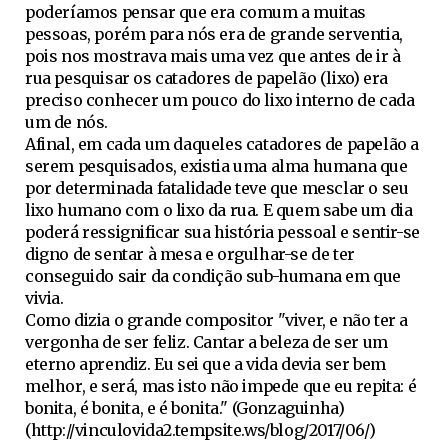
poderíamos pensar que era comum a muitas
pessoas, porém para nós era de grande serventia,
pois nos mostrava mais uma vez que antes de ir à
rua pesquisar os catadores de papelão (lixo) era
preciso conhecer um pouco do lixo interno de cada
um de nós.
Afinal, em cada um daqueles catadores de papelão a
serem pesquisados, existia uma alma humana que
por determinada fatalidade teve que mesclar o seu
lixo humano com o lixo da rua. E quem sabe um dia
poderá ressignificar sua história pessoal e sentir-se
digno de sentar à mesa e orgulhar-se de ter
conseguido sair da condição sub-humana em que
vivia.
Como dizia o grande compositor "viver, e não ter a
vergonha de ser feliz. Cantar a beleza de ser um
eterno aprendiz. Eu sei que a vida devia ser bem
melhor, e será, mas isto não impede que eu repita: é
bonita, é bonita, e é bonita." (Gonzaguinha)
(http://vinculovida2.tempsite.ws/blog/2017/06/)