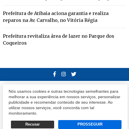
Prefeitura de Atibaia aciona garantia e realiza
reparos na Av. Carvalho, no Vitória Régia
Prefeitura revitaliza área de lazer no Parque dos
Coqueiros
© 2020 Atibaia Hoje.
Todos os direitos reservados.
Desenvolvido por
Nós usamos cookies e outras tecnologias semelhantes para
melhorar a sua experiência em nossos serviços, personalizar
Termos e Políticas de Uso
Privacidade
publicidade e recomendar conteúdo de seu interesse. Ao
utilizar nossos serviços, você concorda com tal
monitoramento.
Recusar
PROSSEGUIR