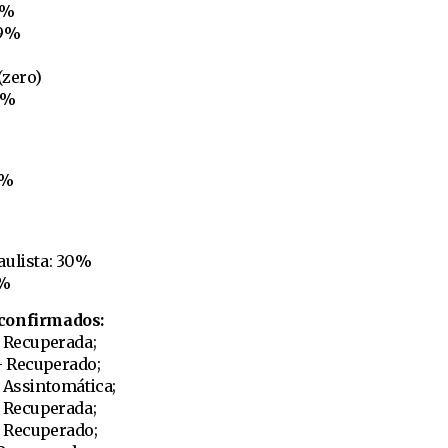
3%
29%
(zero)
5%
3%
aulista: 30%
4%
 confirmados:
– Recuperada;
– Recuperado;
 Assintomática;
– Recuperada;
 Recuperado;