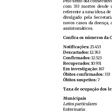
Pelo sexto dia consecutiv
com 333 mortes desde o 
referente a uma idosa de
divulgado pela Secretar
novos casos da doença, d
assintomáticos.
Confira os números da Co
Notificações:
25.453
Descartados:
12.763
Confirmados:
12.523
Recuperados:
10.931
Em investigação:
167
Óbitos confirmados:
333
Óbitos suspeitos:
7
Taxa de ocupação dos le
Municipais
Leitos particulares
Enfermaria: