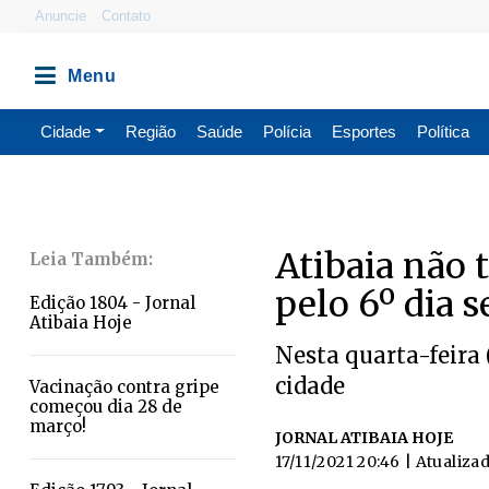
Anuncie
Contato
Cidade
Região
Saúde
Polícia
Esportes
Política
Atibaia não 
pelo 6º dia 
Edição 1804 - Jornal
Atibaia Hoje
Nesta quarta-feira 
cidade
Vacinação contra gripe
começou dia 28 de
março!
JORNAL ATIBAIA HOJE
17/11/2021 20:46
| Atualiza