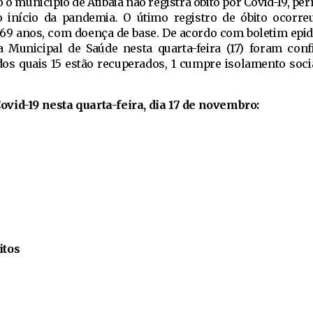
o o município de Atibaia não registra óbito por Covid-19, 
início da pandemia. O útimo registro de óbito ocorreu
 69 anos, com doença de base. De acordo com boletim epi
ia Municipal de Saúde nesta quarta-feira (17) foram con
os quais 15 estão recuperados, 1 cumpre isolamento socia
vid-19 nesta quarta-feira, dia 17 de novembro:
itos