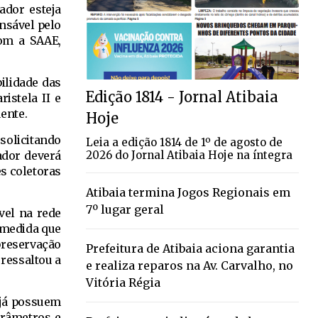
ador esteja
nsável pelo
com a SAAE,
ilidade das
Edição 1814 - Jornal Atibaia
istela II e
ente.
Hoje
 solicitando
Leia a edição 1814 de 1º de agosto de
2026 do Jornal Atibaia Hoje na íntegra
ador deverá
es coletoras
Atibaia termina Jogos Regionais em
7º lugar geral
vel na rede
a medida que
preservação
Prefeitura de Atibaia aciona garantia
ressaltou a
e realiza reparos na Av. Carvalho, no
Vitória Régia
 já possuem
arâmetros e