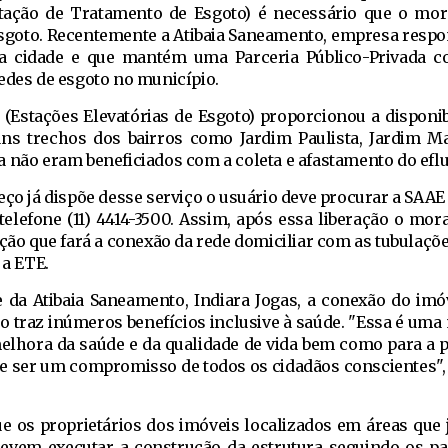
ação de Tratamento de Esgoto) é necessário que o mor
 esgoto. Recentemente a Atibaia Saneamento, empresa respo
na cidade e que mantém uma Parceria Público-Privada 
edes de esgoto no município.
 (Estações Elevatórias de Esgoto) proporcionou a disponib
ns trechos dos bairros como Jardim Paulista, Jardim Mar
a não eram beneficiados com a coleta e afastamento do eflu
eço já dispõe desse serviço o usuário deve procurar a SAAE
telefone (11) 4414-3500. Assim, após essa liberação o mor
eção que fará a conexão da rede domiciliar com as tubulaçõ
 a ETE.
 da Atibaia Saneamento, Indiara Jogas, a conexão do imó
to traz inúmeros benefícios inclusive à saúde. "Essa é um
melhora da saúde e da qualidade de vida bem como para a 
e ser um compromisso de todos os cidadãos conscientes", 
ue os proprietários dos imóveis localizados em áreas que
 devem executar a construção da estrutura seguindo os p