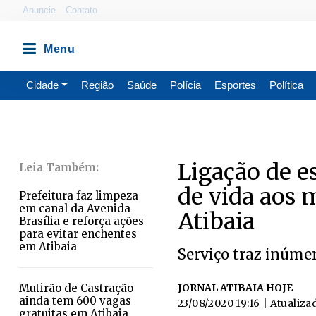
Anuncie
Contato
Cidade
Região
Saúde
Polícia
Esportes
Política
Ligação de e
de vida aos 
Prefeitura faz limpeza
em canal da Avenida
Atibaia
Brasília e reforça ações
para evitar enchentes
em Atibaia
Serviço traz inúmer
Mutirão de Castração
JORNAL ATIBAIA HOJE
ainda tem 600 vagas
23/08/2020 19:16
| Atualiza
gratuitas em Atibaia