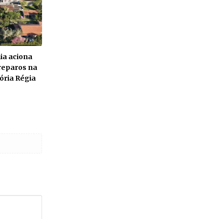
aia aciona
 reparos na
tória Régia