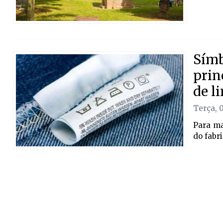
Símb
prin
de l
Terça, 
Para ma
do fabr