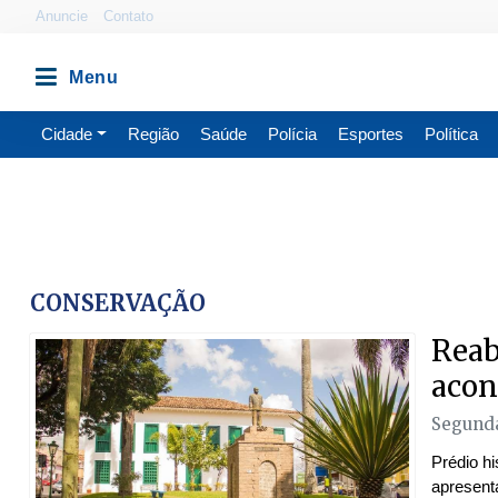
Anuncie
Contato
Cidade
Região
Saúde
Polícia
Esportes
Política
CONSERVAÇÃO
Reab
acon
Segunda
Prédio hi
apresent