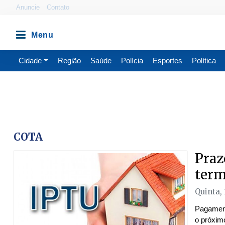
Anuncie
Contato
Cidade
Região
Saúde
Polícia
Esportes
Política
COTA
Praz
term
Quinta,
Pagament
o próximo