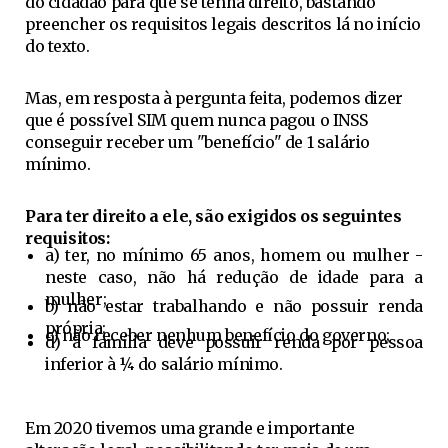
do cidadão para que se tenha direito, bastando
preencher os requisitos legais descritos lá no início
do texto.
Mas, em resposta à pergunta feita, podemos dizer
que é possível SIM quem nunca pagou o INSS
conseguir receber um "benefício" de 1 salário
mínimo.
Para ter direito a ele, são exigidos os seguintes
requisitos:
a) ter, no mínimo 65 anos, homem ou mulher -
neste caso, não há redução de idade para a
mulher;
b) não estar trabalhando e não possuir renda
própria;
c) não receber nenhum benefício do governo;
d) a família deve possuir renda por pessoa
inferior à ¼ do salário mínimo.
Em 2020 tivemos uma grande e importante