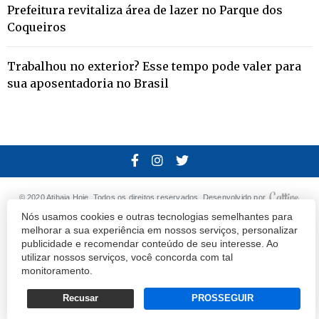
Prefeitura revitaliza área de lazer no Parque dos
Coqueiros
Trabalhou no exterior? Esse tempo pode valer para
sua aposentadoria no Brasil
© 2020 Atibaia Hoje.
Todos os direitos reservados.
Desenvolvido por
Nós usamos cookies e outras tecnologias semelhantes para
Termos e Políticas de Uso
Privacidade
melhorar a sua experiência em nossos serviços, personalizar
publicidade e recomendar conteúdo de seu interesse. Ao
utilizar nossos serviços, você concorda com tal
monitoramento.
Recusar
PROSSEGUIR