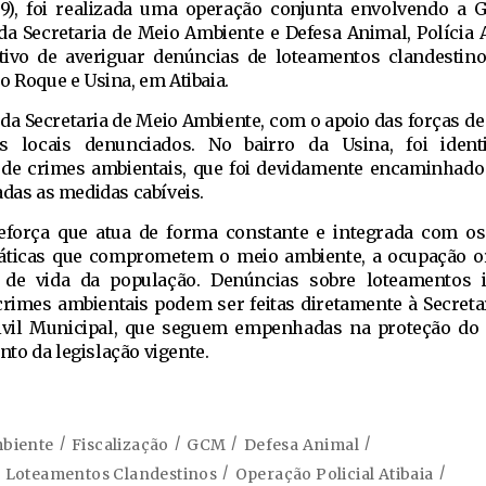
29), foi realizada uma operação conjunta envolvendo a G
 da Secretaria de Meio Ambiente e Defesa Animal, Polícia 
jetivo de averiguar denúncias de loteamentos clandestin
o Roque e Usina, em Atibaia.
s da Secretaria de Meio Ambiente, com o apoio das forças d
os locais denunciados. No bairro da Usina, foi ident
a de crimes ambientais, que foi devidamente encaminhado
adas as medidas cabíveis.
 reforça que atua de forma constante e integrada com o
ráticas que comprometem o meio ambiente, a ocupação 
e de vida da população. Denúncias sobre loteamentos i
rimes ambientais podem ser feitas diretamente à Secreta
ivil Municipal, que seguem empenhadas na proteção do
to da legislação vigente.
biente
Fiscalização
GCM
Defesa Animal
Loteamentos Clandestinos
Operação Policial Atibaia