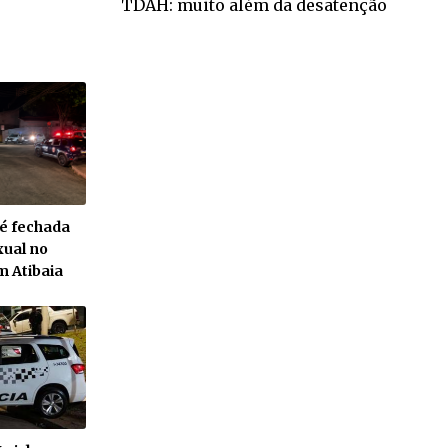
TDAH: muito além da desatenção
 é fechada
xual no
m Atibaia