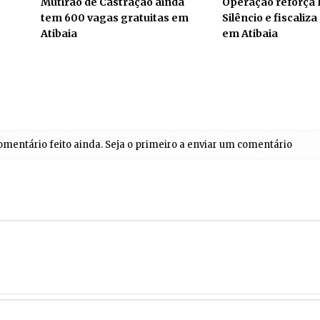
Mutirão de Castração ainda
Operação reforça 
tem 600 vagas gratuitas em
Silêncio e fiscaliz
Atibaia
em Atibaia
entário feito ainda. Seja o primeiro a enviar um comentário