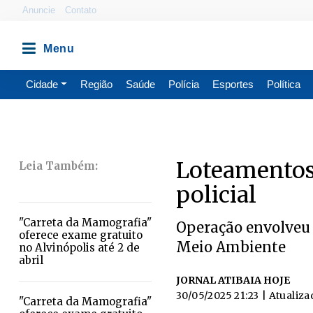
Anuncie
Contato
Cidade
Região
Saúde
Polícia
Esportes
Política
Loteamentos 
policial
"Carreta da Mamografia"
Operação envolveu f
oferece exame gratuito
Meio Ambiente
no Alvinópolis até 2 de
abril
JORNAL ATIBAIA HOJE
30/05/2025 21:23
| Atualiza
"Carreta da Mamografia"