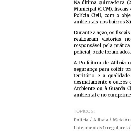
Na última quinta-feira (
Municipal (GCM), fiscais
Polícia Civil, com o ob
ambientais nos bairros Sã
Durante a ação, os fiscai
realizaram vistorias n
responsável pela prátic
policial, onde foram adot
A Prefeitura de Atibaia
segurança para coibir p
território e a qualidad
desmatamento e outros c
Ambiente ou à Guarda C
ambiental e no cumprimen
TÓPICOS
Polícia
Atibaia
Meio Am
Loteamentos Irregulares