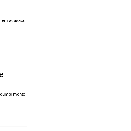
homem acusado
e
 o cumprimento