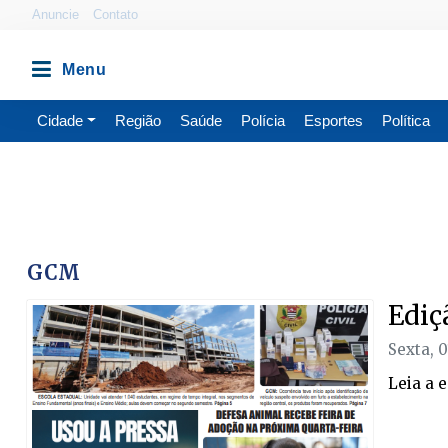
Anuncie
Contato
Cidade
Região
Saúde
Polícia
Esportes
Política
GCM
Ediç
Sexta, 
Leia a 