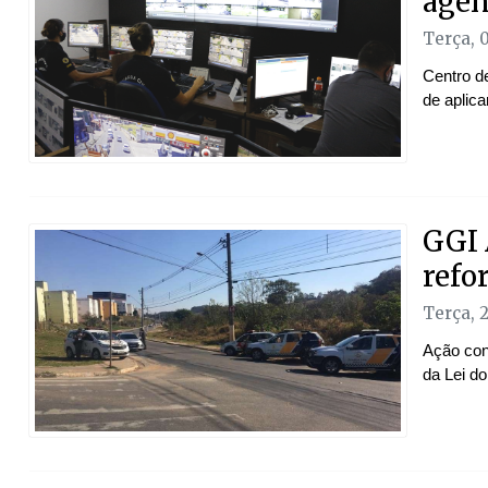
agên
Terça, 
Centro d
de aplica
GGI 
refo
Terça, 
Ação conj
da Lei d