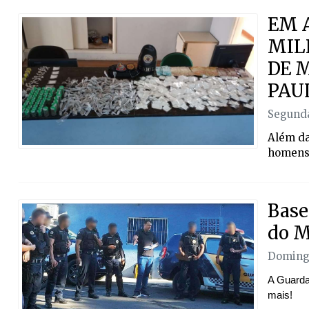
EM A
MIL
DE 
PAU
Segunda
Além da
homens 
Base
do M
Domingo
A Guarda 
mais!