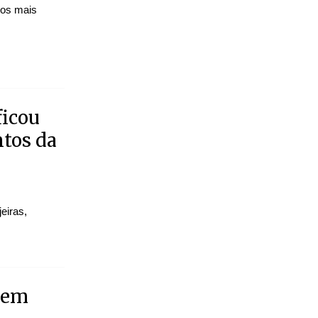
dos mais
ficou
ntos da
eiras,
 em