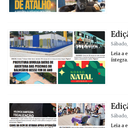
Ediç
Sábado,
Leia a 
íntegra.
Ediç
Sábado,
Leia a 