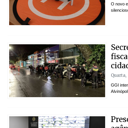
O novo e
silencio
Secr
fisc
cida
Quarta,
GGI inten
Alvinópol
Pres