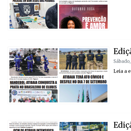
Ediç
Sábado,
Leia a 
Ediç