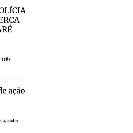
OLÍCIA
CERCA
ARÉ
 três
de ação
ico, saiba