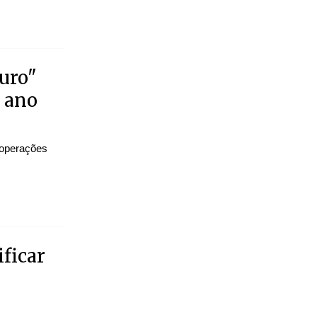
uro"
e ano
á operações
ificar