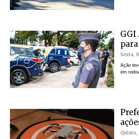
GGI 
para
Sexta, 
Ação teve
em rodovi
Pref
açõe
Quinta,