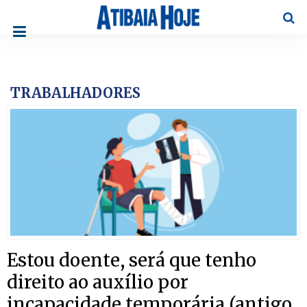
Pesqu
TRABALHADORES
Estou doente, será que tenho
direito ao auxílio por
incapacidade temporária (antigo