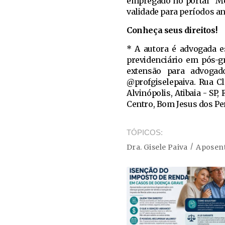
empregado no portal "Me
validade para períodos an
Conheça seus direitos!
* A autora é advogada es
previdenciário em pós-g
extensão para advogado
@profgiselepaiva. Rua Cló
Alvinópolis, Atibaia - SP,
Centro, Bom Jesus dos Per
TÓPICOS
Dra. Gisele Paiva
Aposen