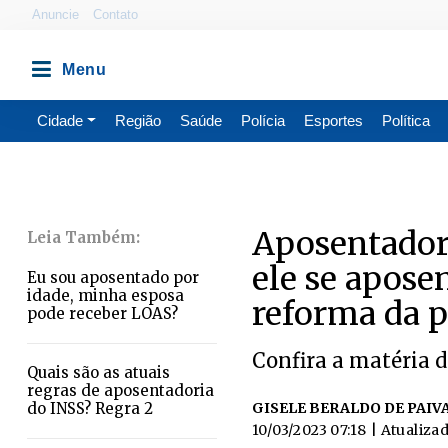
Anuncie
Contato
Cidade
Região
Saúde
Polícia
Esportes
Política
Aposentadori
ele se apose
Eu sou aposentado por
idade, minha esposa
reforma da p
pode receber LOAS?
Confira a matéria d
Quais são as atuais
regras de aposentadoria
do INSS? Regra 2
GISELE BERALDO DE PAIV
10/03/2023 07:18
| Atualiza