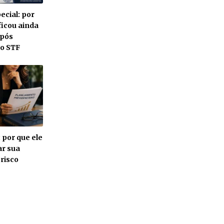
cial: por
ficou ainda
após
do STF
 por que ele
ar sua
risco