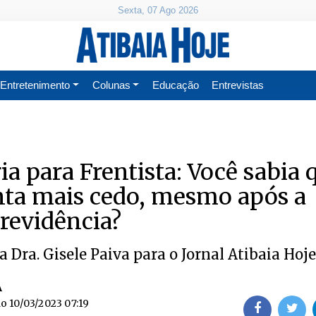
Sexta, 07 Ago 2026
Entretenimento
Colunas
Educação
Entrevistas
a para Frentista: Você sabia 
nta mais cedo, mesmo após a
revidência?
a Dra. Gisele Paiva para o Jornal Atibaia Hoje
A
do
10/03/2023 07:19