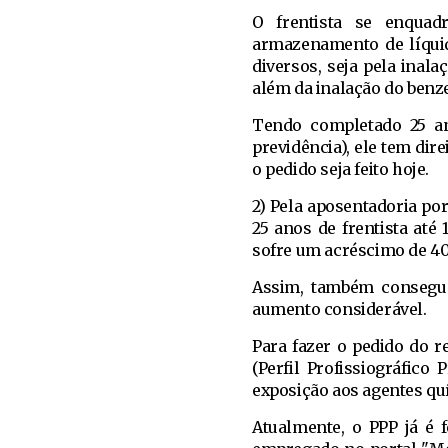
O frentista se enqua
armazenamento de líquid
diversos, seja pela inal
além da inalação do benze
Tendo completado 25 ano
previdência), ele tem dir
o pedido seja feito hoje.
2) Pela aposentadoria po
25 anos de frentista até 
sofre um acréscimo de 4
Assim, também consegue
aumento considerável.
Para fazer o pedido do 
(Perfil Profissiográfico
exposição aos agentes qu
Atualmente, o PPP já é f