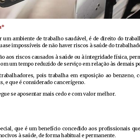
a*
r um ambiente de trabalho saudável, é de direito do trabal
uase impossíveis de não haver riscos à saúde do trabalhado
ção aos riscos causados à saúde ou à integridade física, pe
com um tempo reduzido de serviço em relação às demais p
 trabalhadores, pois trabalha em exposição ao benzeno,
s, e que é considerado cancerígeno.
segue se aposentar mais cedo e com valor melhor.
pecial, que é um benefício concedido aos profissionais qu
ocivos à saúde, de forma habitual e permanente.