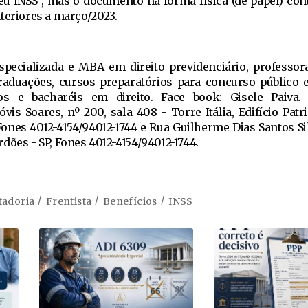
u INSS", mas o documento na forma física (de papel) con
teriores a março/2023.
pecializada e MBA em direito previdenciário, professora
raduações, cursos preparatórios para concurso público 
s e bacharéis em direito. Face book: Gisele Paiva. 
vis Soares, nº 200, sala 408 - Torre Itália, Edifício Patri
 Fones 4012-4154/94012-1744 e Rua Guilherme Dias Santos Sil
dões - SP, Fones 4012-4154/94012-1744.
tadoria
Frentista
Benefícios
INSS