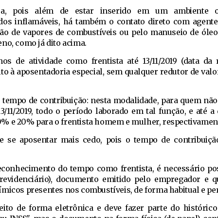
dra, pois além de estar inserido em um ambiente
os inflamáveis, há também o contato direto com agent
ação de vapores de combustíveis ou pelo manuseio de óleo
no, como já dito acima.
s de atividade como frentista até 13/11/2019 (data da
eito à aposentadoria especial, sem qualquer redutor de valo
r tempo de contribuição: nesta modalidade, para quem nã
13/11/2019, todo o período laborado em tal função, e até a 
0% e 20% para o frentista homem e mulher, respectivamen
 se aposentar mais cedo, pois o tempo de contribuiçã
reconhecimento do tempo como frentista, é necessário po
 Previdenciário), documento emitido pelo empregador e q
ímicos presentes nos combustíveis, de forma habitual e p
eito de forma eletrônica e deve fazer parte do histórico