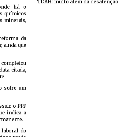
TDAH: muito além da desatenção
 onde há o
es químicos
s minerais,
 reforma da
r, ainda que
o completou
data citada,
te.
o sofre um
ssuir o PPP
ue indica a
ermanente.
 laboral do