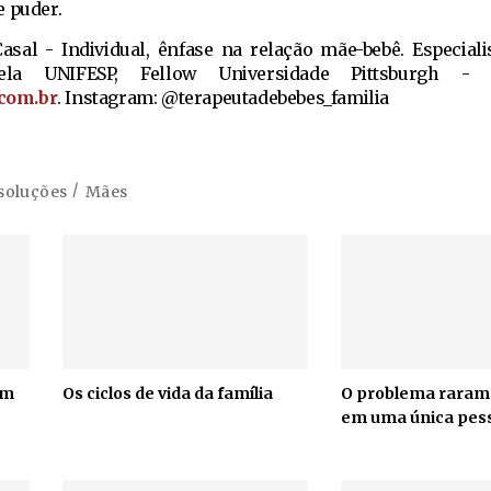
e puder.
asal - Individual, ênfase na relação mãe-bebê. Especiali
pela UNIFESP, Fellow Universidade Pittsburgh - 
com.br
. Instagram: @terapeutadebebes_familia
soluções
Mães
em
Os ciclos de vida da família
O problema raram
em uma única pes