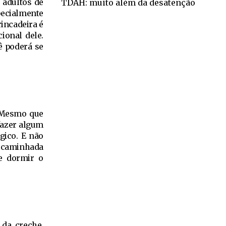
 adultos de
TDAH: muito além da desatenção
pecialmente
rincadeira é
ional dele.
ê poderá se
? Mesmo que
 fazer algum
gico. E não
s caminhada
e dormir o
 da creche,