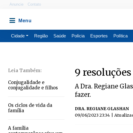
Anuncie
Contato
Cidade
Região
Saúde
Polícia
Esportes
Política
9 resoluções
Conjugalidade e
A Dra. Regiane Glas
conjugalidade e filhos
fazer.
Os ciclos de vida da
DRA. REGIANE GLASHAN
família
09/06/2023 23:34
| Atualiza
A família