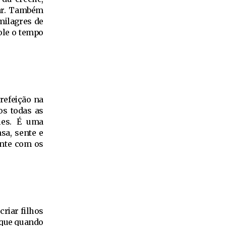
bar. Também
milagres de
ole o tempo
refeição na
os todas as
les. É uma
sa, sente e
ente com os
criar filhos
 que quando