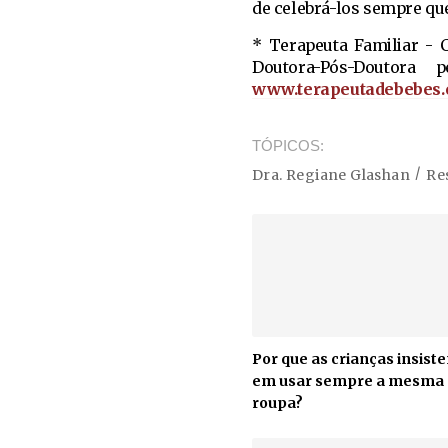
de celebrá-los sempre qu
* Terapeuta Familiar - C
Doutora-Pós-Doutora 
www.terapeutadebebes.
TÓPICOS
Dra. Regiane Glashan
Re
Por que as crianças insist
em usar sempre a mesma
roupa?