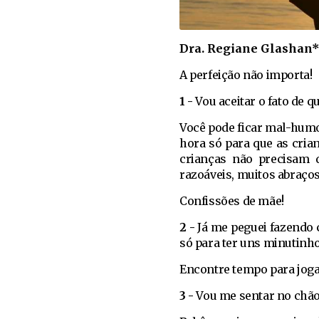
Dra. Regiane Glashan
A perfeição não importa!
1 -
Vou aceitar o fato de q
Você pode ficar mal-humor
hora só para que as cria
crianças não precisam q
razoáveis, muitos abraço
Confissões de mãe!
2 -
Já me peguei fazendo c
só para ter uns minutinh
Encontre tempo para joga
3 -
Vou me sentar no chão 