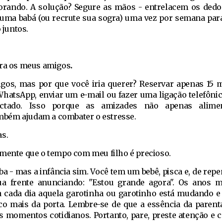
rando. A solução? Segure as mãos - entrelacem os ded
uma babá (ou recrute sua sogra) uma vez por semana par
juntos.
ara os meus amigos
.
gos, mas por que você iria querer? Reservar apenas 15 
atsApp, enviar um e-mail ou fazer uma ligação telefônic
ctado. Isso porque as amizades não apenas alime
bém ajudam a combater o estresse.
as.
mente que o tempo com meu filho é precioso.
a - mas a infância sim. Você tem um bebê, pisca e, de repe
ua frente anunciando: "Estou grande agora". Os anos 
 a cada dia aquela garotinha ou garotinho está mudando e
 mais da porta. Lembre-se de que a essência da parent
 momentos cotidianos. Portanto, pare, preste atenção e ce