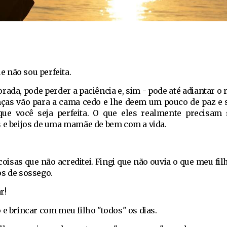
*
ue não sou perfeita.
ada, pode perder a paciência e, sim - pode até adiantar o
nças vão para a cama cedo e lhe deem um pouco de paz e 
ue você seja perfeita. O que eles realmente precisam 
s e beijos de uma mamãe de bem com a vida.
oisas que não acreditei. Fingi que não ouvia o que meu fi
os de sossego.
r!
e brincar com meu filho "todos" os dias.