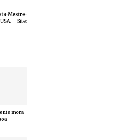
sta-Mestre-
USA. Site:
ente mora
soa