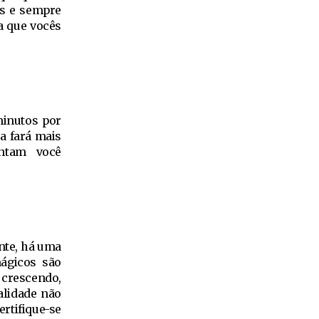
os e sempre
a que vocês
minutos por
a fará mais
ntam você
nte, há uma
mágicos são
 crescendo,
alidade não
rtifique-se