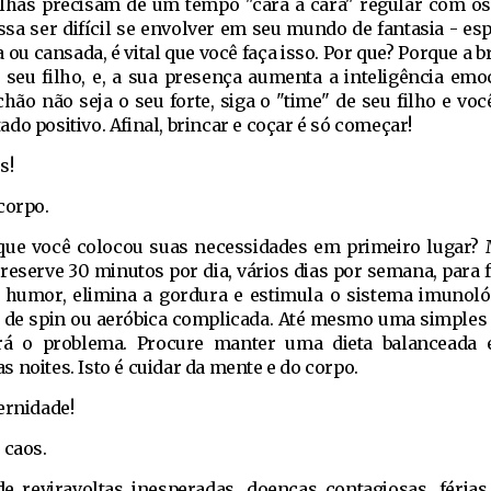
elhas precisam de um tempo "cara a cara" regular com os
ossa ser difícil se envolver em seu mundo de fantasia - es
ou cansada, é vital que você faça isso. Por que? Porque a b
seu filho, e, a sua presença aumenta a inteligência emoc
o não seja o seu forte, siga o "time" de seu filho e voc
do positivo. Afinal, brincar e coçar é só começar!
s!
corpo.
 que você colocou suas necessidades em primeiro lugar
 reserve 30 minutos por dia, vários dias por semana, para
u humor, elimina a gordura e estimula o sistema imunoló
s de spin ou aeróbica complicada. Até mesmo uma simple
erá o problema. Procure manter uma dieta balanceada 
 noites. Isto é cuidar da mente e do corpo.
ernidade!
 caos.
de reviravoltas inesperadas, doenças contagiosas, férias