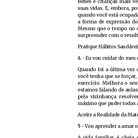
Bebês e crianças mais v
suas vidas. E, embora, p
quando você está ocupada 
a forma de expressão do 
Mesmo que o tempo no chã
surpreender com o resulta
Pratique Hábitos Saudávei
4 -
Eu vou cuidar do meu 
Quando foi a última vez
você tenha que se forçar,
exercício. Melhora o se
estamos falando de aula
pela vizinhança resolv
máximo que puder todas as
Aceite a Realidade da Mat
5 -
Vou aprender a amar o
A vida familiar é cheia 