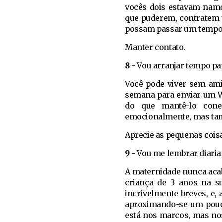
vocês dois estavam namo
que puderem, contratem 
possam passar um tempo 
Manter contato.
8 -
Vou arranjar tempo p
Você pode viver sem ami
semana para enviar um Wh
do que mantê-lo cone
emocionalmente, mas tam
Aprecie as pequenas cois
9 -
Vou me lembrar diaria
A maternidade nunca acab
criança de 3 anos na s
incrivelmente breves, e,
aproximando-se um pouco
está nos marcos, mas nos