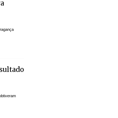
ra
Bragança
sultado
obtiveram