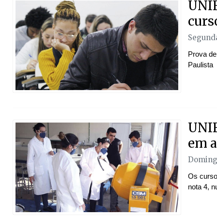
UNIF
curs
Segunda
Prova de
Paulista
UNIF
em a
Doming
Os curso
nota 4, n