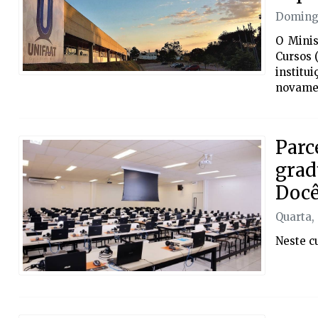
Domingo
O Minis
Cursos 
institu
novamen
Parc
grad
Docê
Quarta,
Neste c