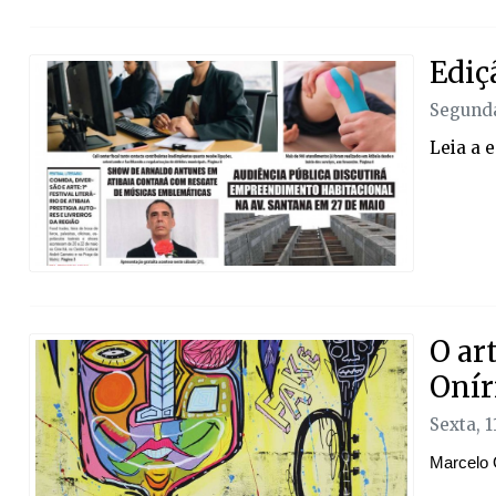
Ediç
Segunda
Leia a 
O ar
Onír
Sexta, 
Marcelo 