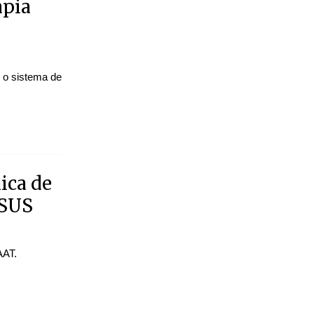
apia
u o sistema de
ica de
 SUS
AAT.