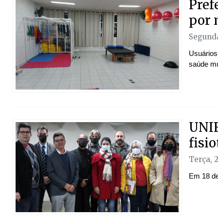
Prefe
por 
Segunda
Usuários 
saúde mu
UNIF
fisi
Terça, 
Em 18 de