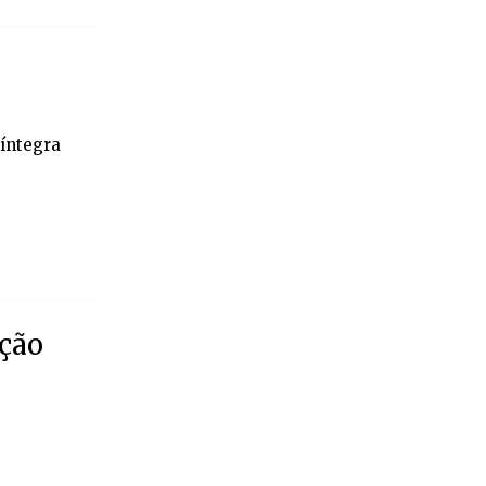
 íntegra
ção