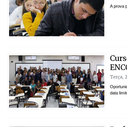
A prova p
Curs
ENC
Terça, 
Oportuni
data limi