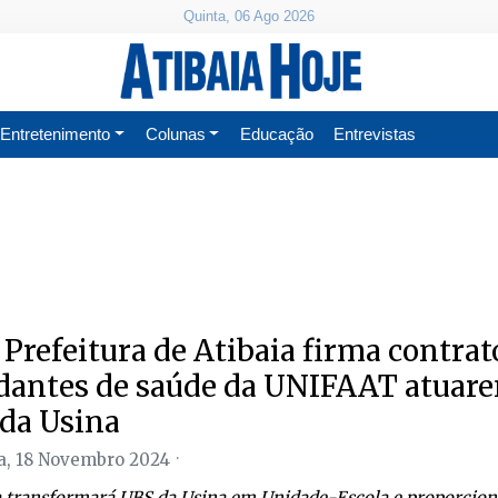
Quinta, 06 Ago 2026
Entretenimento
Colunas
Educação
Entrevistas
 Prefeitura de Atibaia firma contrat
dantes de saúde da UNIFAAT atuar
da Usina
, 18 Novembro 2024
a transformará UBS da Usina em Unidade-Escola e proporcion