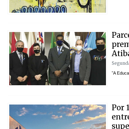
Parc
prem
Atib
Segunda
"A Educa
Por 
entr
supe