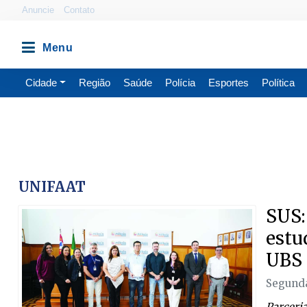
Anuncie
Contato
Cidade
Região
Saúde
Polícia
Esportes
Política
UNIFAAT
SUS:
estu
UBS 
Segunda
Parceri