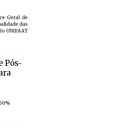
ice Geral de
qualidade das
ário UNIFAAT
e Pós-
ara
e 50%