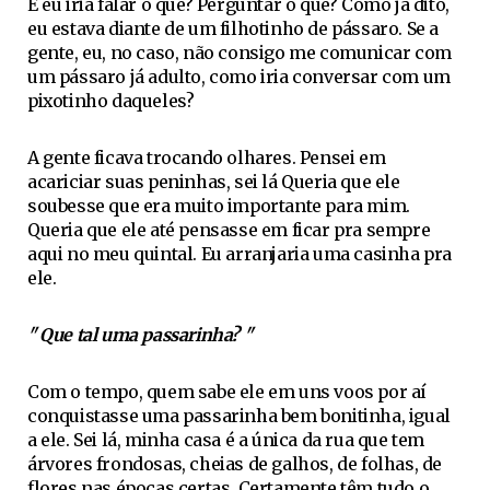
E eu iria falar o quê? Perguntar o quê? Como já dito,
eu estava diante de um filhotinho de pássaro. Se a
gente, eu, no caso, não consigo me comunicar com
um pássaro já adulto, como iria conversar com um
pixotinho daqueles?
A gente ficava trocando olhares. Pensei em
acariciar suas peninhas, sei lá Queria que ele
soubesse que era muito importante para mim.
Queria que ele até pensasse em ficar pra sempre
aqui no meu quintal. Eu arranjaria uma casinha pra
ele.
" Que tal uma passarinha? "
Com o tempo, quem sabe ele em uns voos por aí
conquistasse uma passarinha bem bonitinha, igual
a ele. Sei lá, minha casa é a única da rua que tem
árvores frondosas, cheias de galhos, de folhas, de
flores nas épocas certas. Certamente têm tudo o