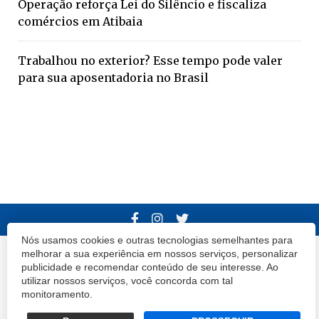
Operação reforça Lei do Silêncio e fiscaliza
comércios em Atibaia
Trabalhou no exterior? Esse tempo pode valer
para sua aposentadoria no Brasil
Nós usamos cookies e outras tecnologias semelhantes para
melhorar a sua experiência em nossos serviços, personalizar
© 2020 Atibaia Hoje.
Todos os direitos reservados.
Desenvolvido por
publicidade e recomendar conteúdo de seu interesse. Ao
Termos e Políticas de Uso
Privacidade
utilizar nossos serviços, você concorda com tal
monitoramento.