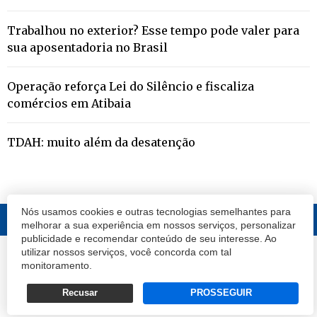
Trabalhou no exterior? Esse tempo pode valer para
sua aposentadoria no Brasil
Operação reforça Lei do Silêncio e fiscaliza
comércios em Atibaia
TDAH: muito além da desatenção
Nós usamos cookies e outras tecnologias semelhantes para
melhorar a sua experiência em nossos serviços, personalizar
publicidade e recomendar conteúdo de seu interesse. Ao
utilizar nossos serviços, você concorda com tal
© 2020 Atibaia Hoje.
Todos os direitos reservados.
Desenvolvido por
monitoramento.
Termos e Políticas de Uso
Privacidade
Recusar
PROSSEGUIR