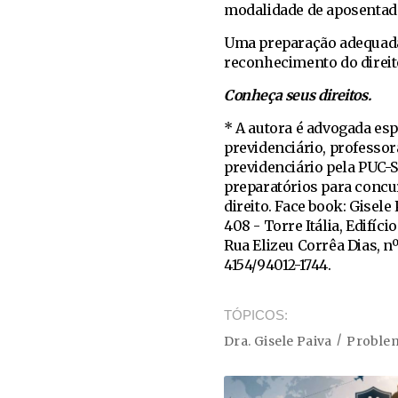
modalidade de aposentado
Uma preparação adequada
reconhecimento do direit
Conheça seus direitos.
* A autora é advogada esp
previdenciário, professor
previdenciário pela PUC-S
preparatórios para concu
direito. Face book: Gisele
408 - Torre Itália, Edifíci
Rua Elizeu Corrêa Dias, n
4154/94012-1744.
TÓPICOS
Dra. Gisele Paiva
Problem