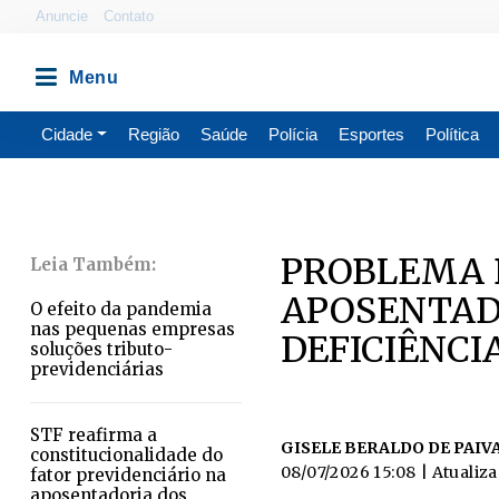
Anuncie
Contato
Cidade
Região
Saúde
Polícia
Esportes
Política
PROBLEMA 
APOSENTAD
O efeito da pandemia
nas pequenas empresas
DEFICIÊNCI
soluções tributo-
previdenciárias
STF reafirma a
GISELE BERALDO DE PAIV
constitucionalidade do
08/07/2026 15:08
| Atualiz
fator previdenciário na
aposentadoria dos