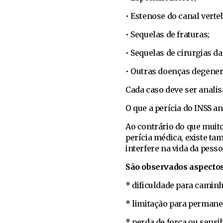
• Estenose do canal verteb
• Sequelas de fraturas;
• Sequelas de cirurgias da
• Outras doenças degener
Cada caso deve ser anali
O que a perícia do INSS an
Ao contrário do que muit
perícia médica, existe t
interfere na vida da pesso
São observados aspecto
* dificuldade para caminh
* limitação para permane
* perda de força ou sensib