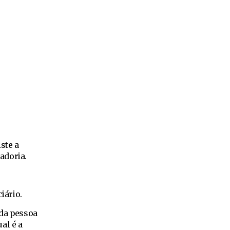
ste a
adoria.
iário.
 da pessoa
al é a