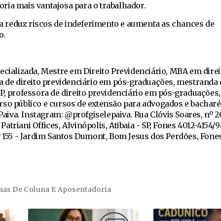
ria mais vantajosa para o trabalhador.
 reduz riscos de indeferimento e aumenta as chances de
o.
ecializada, Mestre em Direito Previdenciário, MBA em direi
a de direito previdenciário em pós-graduações, mestranda 
P, professora de direito previdenciário em pós-graduações
rso público e cursos de extensão para advogados e bachar
 Paiva. Instagram: @profgiselepaiva. Rua Clóvis Soares, nº 2
o Patriani Offices, Alvinópolis, Atibaia - SP, Fones 4012-4154/
º 155 - Jardim Santos Dumont, Bom Jesus dos Perdões, Fones
as De Coluna E Aposentadoria