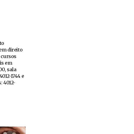
to
em direito
, cursos
éis em
00, sala
94012-1744 e
: 4012-