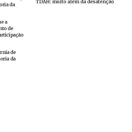
TDAH: muito além da desatenção
oria da
ue a
nto de
articipação
rnia de
oria da