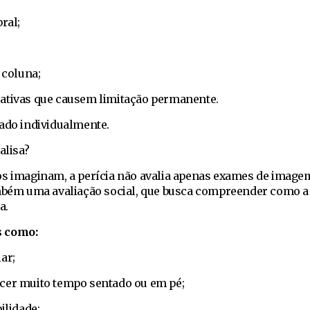
ral;
 coluna;
ativas que causem limitação permanente.
sado individualmente.
alisa?
os imaginam, a perícia não avalia apenas exames de image
ambém uma avaliação social, que busca compreender como a
a.
s como:
ar;
cer muito tempo sentado ou em pé;
ilidade;