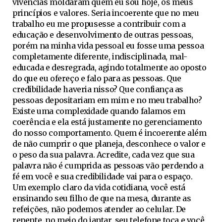
vivências moldaram quem eu sou hoje, os meus
princípios e valores. Seria incoerente que no meu
trabalho eu me propusesse a contribuir com a
educação e desenvolvimento de outras pessoas,
porém na minha vida pessoal eu fosse uma pessoa
completamente diferente, indisciplinada, mal-
educada e desregrada, agindo totalmente ao oposto
do que eu ofereço e falo para as pessoas. Que
credibilidade haveria nisso? Que confiança as
pessoas depositariam em mim e no meu trabalho?
Existe uma complexidade quando falamos em
coerência e ela está justamente no gerenciamento
do nosso comportamento. Quem é incoerente além
de não cumprir o que planeja, desconhece o valor e
o peso da sua palavra. Acredite, cada vez que sua
palavra não é cumprida as pessoas vão perdendo a
fé em você e sua credibilidade vai para o espaço.
Um exemplo claro da vida cotidiana, você está
ensinando seu filho de que na mesa, durante as
refeições, não podemos atender ao celular. De
repente, no meio do jantar, seu telefone toca e você