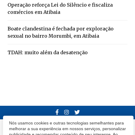
Operação reforça Lei do Silêncio e fiscaliza
comércios em Atibaia
Boate clandestina é fechada por exploração
sexual no bairro Morumbi, em Atibaia
TDAH: muito além da desatenção
Nós usamos cookies e outras tecnologias semelhantes para
© 2020 Atibaia Hoje.
Todos os direitos reservados.
Desenvolvido por
melhorar a sua experiência em nossos serviços, personalizar
publicidade e recomendar conteúdo de seu interesse. Ao