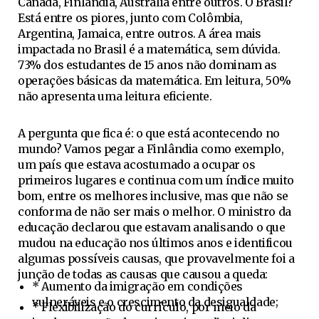
Canadá, Finlândia, Austrália entre outros. O Brasil?
Está entre os piores, junto com Colômbia,
Argentina, Jamaica, entre outros. A área mais
impactada no Brasil é a matemática, sem dúvida.
73% dos estudantes de 15 anos não dominam as
operações básicas da matemática. Em leitura, 50%
não apresenta uma leitura eficiente.
A pergunta que fica é: o que está acontecendo no
mundo? Vamos pegar a Finlândia como exemplo,
um país que estava acostumado a ocupar os
primeiros lugares e continua com um índice muito
bom, entre os melhores inclusive, mas que não se
conforma de não ser mais o melhor. O ministro da
educação declarou que estavam analisando o que
mudou na educação nos últimos anos e identificou
algumas possíveis causas, que provavelmente foi a
junção de todas as causas que causou a queda:
* Aumento da imigração em condições
vulneráveis e o crescimento da desigualdade;
* Flexibilização do currículo, por meio da