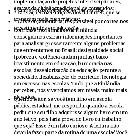
implementação de projetos interdisciplinares,
em vez da divisão tradicional de conteúdos;
* Aumento da digitalização nas escolas;
* Alterações nas funções dos docentes, que se
tornaram mais burocráticas;
* Crise orçamentária, responsável por cortes nos
investimentos em educação.
Com base nesta análise da Finlândia,
conseguimos extrair informações importantes
para analisar grosseiramente alguns problemas
que enfrentamos no Brasil: desigualdade social
(pobreza e violência andam juntas), baixo
investimento em educação, burocracia nas
escolas, desvalorização da educação perante a
sociedade, flexibilização do currículo, tecnologia
em excesso nas escolas. Tudo que a Finlândia
percebeu, nós vivenciamos em níveis muito mais
elevados.
Querido leitor, se você tem filho em escola
pública estadual, me responda: quando a escola
pediu que seu filho adquirisse algum livro em um
ano letivo, pois faria prova do livro ou trabalho
que seja? Esse é um fato curioso. A leitura não
deveria fazer parte da rotina de uma escola? Você