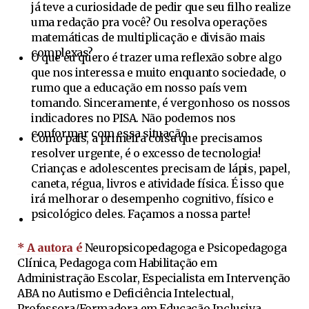
já teve a curiosidade de pedir que seu filho realize
uma redação pra você? Ou resolva operações
matemáticas de multiplicação e divisão mais
complexas?
O que eu quero é trazer uma reflexão sobre algo
que nos interessa e muito enquanto sociedade, o
rumo que a educação em nosso país vem
tomando. Sinceramente, é vergonhoso os nossos
indicadores no PISA. Não podemos nos
conformar com essa situação.
Como pais, a primeira coisa que precisamos
resolver urgente, é o excesso de tecnologia!
Crianças e adolescentes precisam de lápis, papel,
caneta, régua, livros e atividade física. É isso que
irá melhorar o desempenho cognitivo, físico e
psicológico deles. Façamos a nossa parte!
* A autora é
Neuropsicopedagoga e Psicopedagoga
Clínica, Pedagoga com Habilitação em
Administração Escolar, Especialista em Intervenção
ABA no Autismo e Deficiência Intelectual,
Professora/Formadora em Educação Inclusiva,