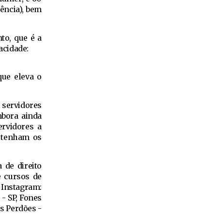
ência), bem
to, que é a
acidade:
que eleva o
 servidores
mbora ainda
ervidores a
á tenham os
 de direito
e cursos de
Instagram:
 - SP, Fones
os Perdões -