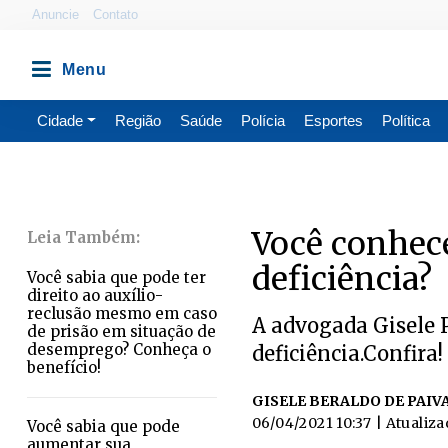
Anuncie
Contato
Cidade
Região
Saúde
Polícia
Esportes
Política
Você conhec
deficiência?
Você sabia que pode ter
direito ao auxílio-
reclusão mesmo em caso
A advogada Gisele 
de prisão em situação de
desemprego? Conheça o
deficiência.Confira!
benefício!
GISELE BERALDO DE PAIV
06/04/2021 10:37
| Atualiz
Você sabia que pode
aumentar sua