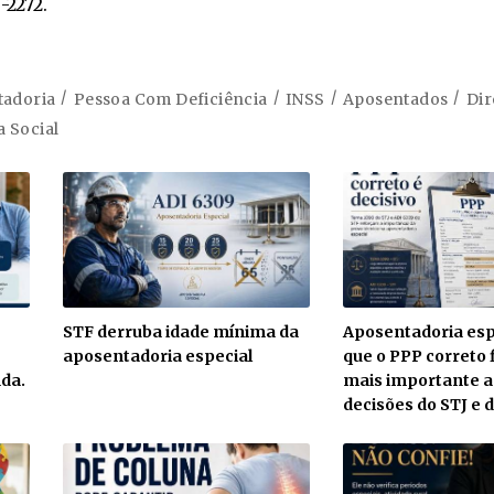
-2272.
tadoria
Pessoa Com Deficiência
INSS
Aposentados
Dir
a Social
STF derruba idade mínima da
Aposentadoria espe
aposentadoria especial
que o PPP correto 
da.
mais importante 
decisões do STJ e 