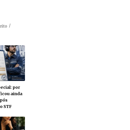
eito
cial: por
ficou ainda
após
do STF