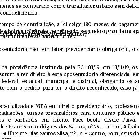
menos se comparado com o trabalhador urbano sem defici
com deficiência.
tempo de contribuição, a lei exige 180 meses de pagamen
e contribuição/trabalho reduzido, segundo o grau da incap
ara o homem e 28 para a mulher;
os para o homem e 24 para a mulher;
para o homem e 20 para a mulher.
sentadoria não tem fator previdenciário obrigatório, o 
a previdência instituída pela EC 103/19, em 13/11/19, os
aram a ter direito à esta aposentadoria diferenciada, e
federal, estadual, municipal e distrital, obrigando os s
te com o pedido para ter o direito reconhecido, caso j
pecializada e MBA em direito previdenciário, professora
raduações, cursos preparatórios para concurso público 
s e bacharéis em direito. Face book: Gisele Paiva. 
re Francisco Rodrigues dos Santos, nº 74 - Centro, Atibaia
a Guilherme Dias Santos Silva, nº 135 - Centro, Bom Jesus d