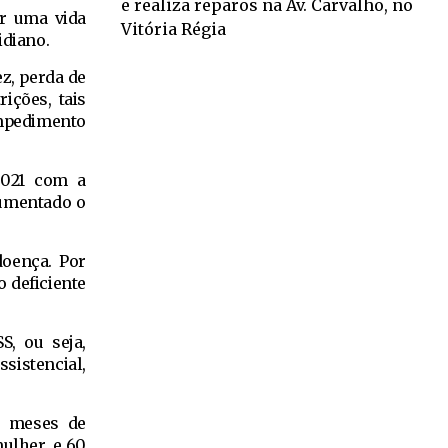
e realiza reparos na Av. Carvalho, no
ar uma vida
Vitória Régia
idiano.
z, perda de
ições, tais
impedimento
2021 com a
aumentado o
doença. Por
 deficiente
S, ou seja,
sistencial,
80 meses de
ulher, e 60