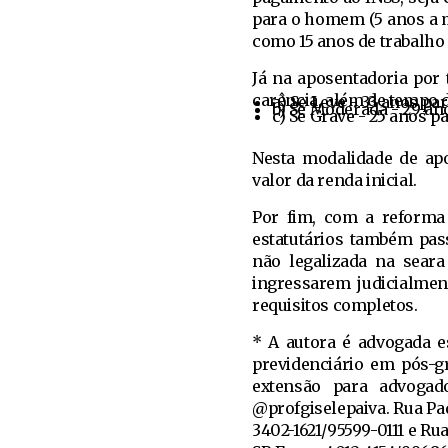
para o homem (5 anos a 
como 15 anos de trabalho 
Já na aposentadoria por 
carência, além de tempo d
a) Se Leve - 33 anos p
b) Se Moderada - 29 an
c) Se Grave - 25 anos 
Nesta modalidade de apo
valor da renda inicial.
Por fim, com a reforma d
estatutários também pass
não legalizada na seara 
ingressarem judicialmen
requisitos completos.
* A autora é advogada es
previdenciário em pós-g
extensão para advogado
@profgiselepaiva. Rua Pad
3402-1621/95599-0111 e Ru