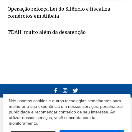
Operação reforça Lei do Silêncio e fiscaliza
comércios em Atibaia
TDAH: muito além da desatenção
Nós usamos cookies e outras tecnologias semelhantes para
melhorar a sua experiência em nossos serviços, personalizar
© 2020 Atibaia Hoje.
Todos os direitos reservados.
Desenvolvido por
publicidade e recomendar conteúdo de seu interesse. Ao
Termos e Políticas de Uso
Privacidade
utilizar nossos serviços, você concorda com tal
monitoramento.